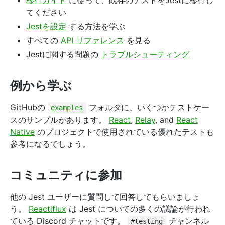
移行ガイド
に従って、既存のテストをJestに移行し
てください
Jestを設定
する方法を学ぶ
すべての
API リファレンス
を見る
Jestに関する問題の
トラブルシューティング
例から学ぶ
GitHubの
フォルダに、いくつかテストケー
examples
スのサンプルがあります。
React
,
Relay
, and
React
Native
のプロジェクトで使用されている優れたテストも
参考になるでしょう。
コミュニティに参加
他の Jest ユーザーに質問して回答してもらいましょ
う。
Reactiflux
は Jest についての多くの議論が行われ
ている Discord チャットです。
チャンネル
#testing