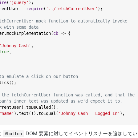
ire
(
'jquery'
);

rentUser = 
require
(
'../fetchCurrentUser'
);

tchCurrentUser mock function to automatically invoke
k with some data
er.mockImplementation(
cb
 =>
 {

'Johnny Cash'
,

true
,

to emulate a click on our button
lick();

 the fetchCurrentUser function was called, and that the
pan's inner text was updated as we'd expect it to.
rrentUser).toBeCalled();

rname'
).text()).toEqual(
'Johnny Cash - Logged In'
);

は
DOM 要素に対してイベントリスナーを追加して
#button