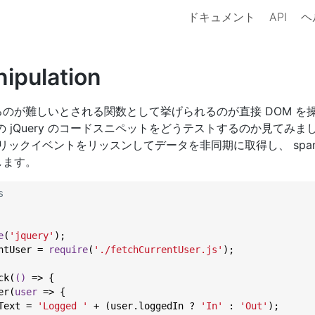
ドキュメント
API
ヘ
ipulation
のが難しいとされる関数として挙げられるのが直接 DOM を
の jQuery のコードスニペットをどうテストするのか見てみま
r.jsはクリックイベントをリッスンしてデータを非同期に取得し、 sp
します。
s
e
(
'jquery'
ntUser = 
require
(
'./fetchCurrentUser.js'
);

ck(
()
 =>
 {

er(
user
 =>
 {

Text = 
'Logged '
 + (user.loggedIn ? 
'In'
 : 
'Out'
);
