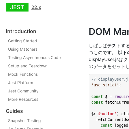
JEST
22.x
DOM Man
Introduction
Getting Started
しばしばテストする
Using Matchers
つものです。 以下
Testing Asynchronous Code
displayUse
Setup and Teardown
のデータをセット
Mock Functions
// displayUser.j
Jest Platform
'use strict'
;

Jest Community
const
 $ = 
requir
More Resources
const
 fetchCurre
Guides
$(
'#button'
).cli
  fetchCurrentUs
Snapshot Testing
const
 logged
An Async Example