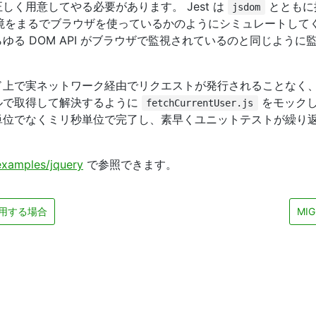
正しく用意してやる必要があります。 Jest は
とともに
jsdom
OM 環境をまるでブラウザを使っているかのようにシミュレートして
ゆる DOM API がブラウザで監視されているのと同じように
ド上で実ネットワーク経由でリクエストが発行されることなく
ルで取得して解決するように
をモックし
fetchCurrentUser.js
単位でなくミリ秒単位で完了し、素早くユニットテストが繰り
examples/jquery
で参照できます。
使用する場合
MIG