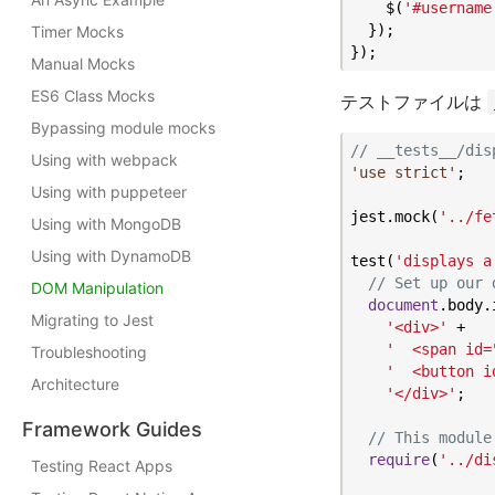
    $(
'#username
  });

Timer Mocks
Manual Mocks
ES6 Class Mocks
テストファイルは
Bypassing module mocks
// __tests__/dis
Using with webpack
'use strict'
;

Using with puppeteer
jest.mock(
'../fe
Using with MongoDB
Using with DynamoDB
test(
'displays a
// Set up our 
DOM Manipulation
document
.body.
Migrating to Jest
'<div>'
 +

'  <span id=
Troubleshooting
'  <button i
Architecture
'</div>'
;

Framework Guides
// This module
require
(
'../di
Testing React Apps