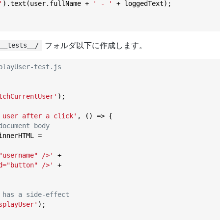
'
).text(user.fullName + 
' - '
 + loggedText);

フォルダ以下に作成します。
__tests__/
playUser-test.js
tchCurrentUser'
);

 user after a click'
, () => {

document body
innerHTML =

"username" />'
 +

d="button" />'
 +

 has a side-effect
splayUser'
);
