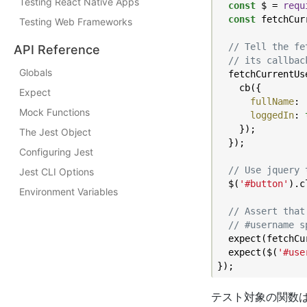
Testing React Native Apps
const
 $ = 
requ
const
 fetchCur
Testing Web Frameworks
// Tell the fe
API Reference
// its callbac
Globals
  fetchCurrentUs
    cb({

Expect
fullName
: 
Mock Functions
loggedIn
: 
    });

The Jest Object
  });

Configuring Jest
// Use jquery 
Jest CLI Options
  $(
'#button'
).c
Environment Variables
// Assert that
// #username s
  expect(fetchCu
  expect($(
'#use
テスト対象の関数