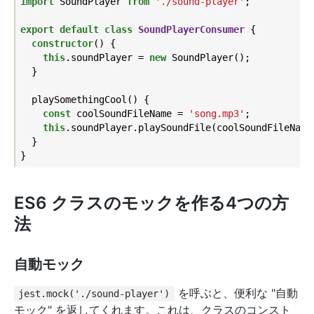
import
 SoundPlayer 
from
'./sound-player'
;

export
default
class
SoundPlayerConsumer
{

constructor
() {

this
.soundPlayer = 
new
 SoundPlayer();

  }

  playSomethingCool() {

const
 coolSoundFileName = 
'song.mp3'
;

this
.soundPlayer.playSoundFile(coolSoundFileName)
  }

ES6 クラスのモックを作る4つの方
法
自動モック
を呼ぶと、便利な "自動
jest.mock('./sound-player')
モック" を返してくれます。これは、クラスのコンスト