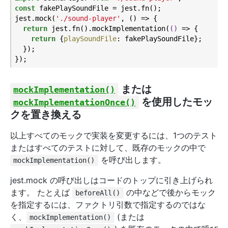
const
 fakePlaySoundFile = jest.fn();

jest.mock(
'./sound-player'
, () => {

return
 jest.fn().mockImplementation(
()
 =>
 {

return
 {
playSoundFile
: fakePlaySoundFile};

  });

または
mockImplementation()
を使用したモッ
mockImplementationOnce()
クを置き換える
以上すべてのモックで実装を変更するには、1つのテスト
またはすべてのテストに対して、既存のモックの中で
を呼び出します。
mockImplementation()
jest.mock の呼び出しはコードのトップに引き上げられ
ます。 たとえば
の中などで後からモック
beforeAll()
を指定するには、ファクトリ引数で指定するのではな
く、
(または
mockImplementation()