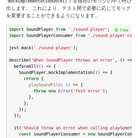
) を既存のモックの中で呼び
mockImplementationOnce()
出します。 これにより、テスト間で必要に応じてモック
を変更することができるようになります。
import
 SoundPlayer 
from
'./sound-player'
Copy
import
 SoundPlayerConsumer 
from
'./sound-player-cons
jest.mock(
'./sound-player'
);

describe(
'When SoundPlayer throws an error'
, () => {

  beforeAll(
()
 =>
 {

    SoundPlayer.mockImplementation(
()
 =>
 {

return
 {

playSoundFile
: 
()
 =>
 {

throw
new
Error
(
'Test error'
);

        },

      };

    });

  });

  it(
'Should throw an error when calling playSomethi
const
 soundPlayerConsumer = 
new
 SoundPlayerConsum