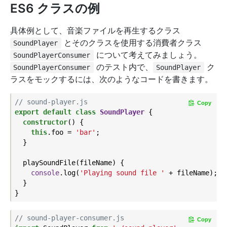
ES6 クラスの例
具体例として、音楽ファイルを再生するクラス
とそのクラスを使用する消費者クラス
SoundPlayer
について考えてみましょう。
SoundPlayerConsumer
のテスト内で、
ク
SoundPlayerConsumer
SoundPlayer
ラスをモックするには、次のようなコードを書きます。
// sound-player.js
Copy
export
default
class
SoundPlayer
{

constructor
() {

this
.foo = 
'bar'
;

  }

  playSoundFile(fileName) {

console
.log(
'Playing sound file '
 + fileName);

  }

// sound-player-consumer.js
Copy