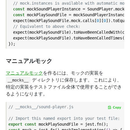
// mock.instances is available with automatic mock
const
 mockSoundPlayerInstance = SoundPlayer.mock.i
const
 mockPlaySoundFile = mockSoundPlayerInstance.p
  expect(mockPlaySoundFile.mock.calls[
0
][
0
]).toEqual
// Equivalent to above check:
  expect(mockPlaySoundFile).toHaveBeenCalledWith(cool
  expect(mockPlaySoundFile).toHaveBeenCalledTimes(
1
);
マニュアルモック
マニュアルモック
を作るには、モックの実装を
ディレクトリに保存します。 これにより、
__mocks__
特定の実装をテストファイル全体で使用することができ
るようになります。
// __mocks__/sound-player.js
Copy
// Import this named export into your test file:
export
const
const
 mock = jest.fn().mockImplementation(
()
 =>
 {
