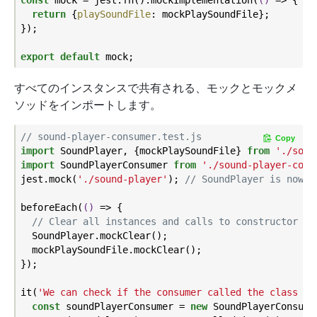
return
 {
playSoundFile
: mockPlaySoundFile};

});

export
default
すべてのインスタンスで共有される、モックとモックメ
ソッドをインポートします。
// sound-player-consumer.test.js
Copy
import
 SoundPlayer, {mockPlaySoundFile} 
from
'./soun
import
 SoundPlayerConsumer 
from
'./sound-player-cons
jest.mock(
'./sound-player'
); 
// SoundPlayer is now a
beforeEach(
()
 =>
 {

// Clear all instances and calls to constructor an
  SoundPlayer.mockClear();

  mockPlaySoundFile.mockClear();

});

it(
'We can check if the consumer called the class co
const
 soundPlayerConsumer = 
new
 SoundPlayerConsumer