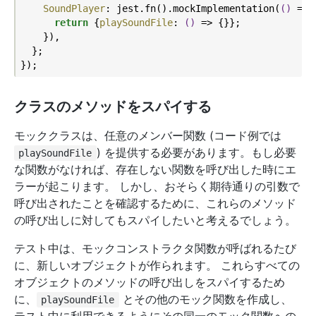
SoundPlayer
: jest.fn().mockImplementation(
()
 =>
 {
return
 {
playSoundFile
: 
()
 =>
 {}};

    }),

  };

クラスのメソッドをスパイする
モッククラスは、任意のメンバー関数 (コード例では
) を提供する必要があります。もし必要
playSoundFile
な関数がなければ、存在しない関数を呼び出した時にエ
ラーが起こります。 しかし、おそらく期待通りの引数で
呼び出されたことを確認するために、これらのメソッド
の呼び出しに対してもスパイしたいと考えるでしょう。
テスト中は、モックコンストラクタ関数が呼ばれるたび
に、新しいオブジェクトが作られます。 これらすべての
オブジェクトのメソッドの呼び出しをスパイするため
に、
とその他のモック関数を作成し、
playSoundFile
テスト中に利用できるようにその同一のモック関数への