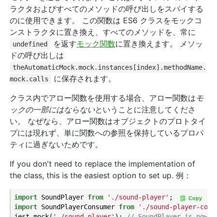
ラクタおよびすべてのメソッドの呼び出しをスパイする
のに使用できます。 この関数は ES6 クラスをモックコ
ンストラクタに置き換え、すべてのメソッドを、常に
を返す
モック関数
に置き換えます。 メソッ
undefined
ドの呼び出しは
theAutomaticMock.mock.instances[index].methodName.
に保存されます。
mock.calls
クラス内でアロー関数を使用する場合、アロー関数は
モ
ックの一部にはならない
ということに注意してくださ
い。 なぜなら、アロー関数はオブジェクトのプロトタイ
プには現れず、単に関数への参照を保持しているプロパ
ティに過ぎないためです。
If you don't need to replace the implementation of
the class, this is the easiest option to set up. 例：
import
 SoundPlayer 
from
'./sound-player'
Copy
import
 SoundPlayerConsumer 
from
'./sound-player-cons
jest.mock(
'./sound-player'
); 
// SoundPlayer is now a