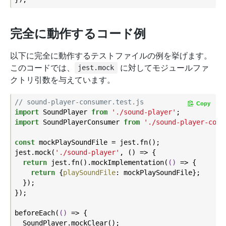
完全に動作するコード例
以下に完全に動作するテストファイルの例を挙げます。
このコードでは、
に対してモジュールファ
jest.mock
クトリ引数を与えています。
// sound-player-consumer.test.js
Copy
import
 SoundPlayer 
from
'./sound-player'
import
 SoundPlayerConsumer 
from
'./sound-player-cons
const
 mockPlaySoundFile = jest.fn();

jest.mock(
'./sound-player'
, () => {

return
 jest.fn().mockImplementation(
()
 =>
 {

return
 {
playSoundFile
: mockPlaySoundFile};

  });

});

beforeEach(
()
 =>
 {

  SoundPlayer.mockClear();
