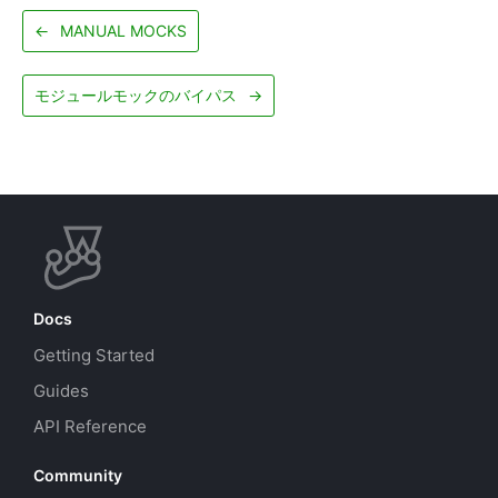
←
MANUAL MOCKS
モジュールモックのバイパス
→
Docs
Getting Started
Guides
API Reference
Community