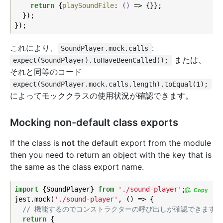
return
 {
playSoundFile
: 
()
 =>
 {}};

  });

これにより、
:
SoundPlayer.mock.calls
または、
expect(SoundPlayer).toHaveBeenCalled();
それと同等のコード
expect(SoundPlayer.mock.calls.length).toEqual(1);
によってモッククラスの使用状況が確認できます。
Mocking non-default class exports
If the class is
not
the default export from the module
then you need to return an object with the key that is
the same as the class export name.
import
 {SoundPlayer} 
from
'./sound-player'
;

Copy
jest.mock(
'./sound-player'
, () => {

// 機能するのでコンストラクターの呼び出しが確認できます:
return
 {
