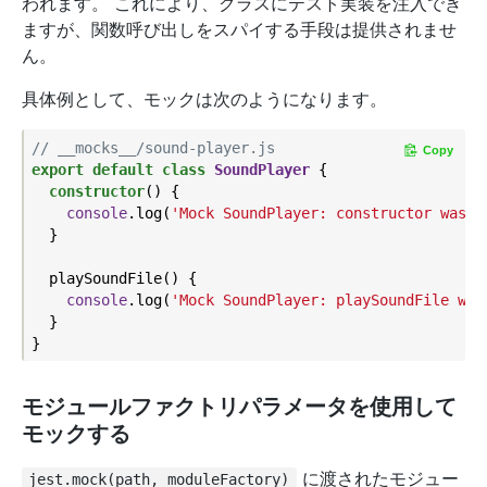
われます。 これにより、クラスにテスト実装を注入でき
ますが、関数呼び出しをスパイする手段は提供されませ
ん。
具体例として、モックは次のようになります。
// __mocks__/sound-player.js
Copy
export
default
class
SoundPlayer
{

constructor
() {

console
.log(
'Mock SoundPlayer: constructor was c
  }

  playSoundFile() {

console
.log(
'Mock SoundPlayer: playSoundFile was
  }

モジュールファクトリパラメータを使用して
モックする
に渡されたモジュー
jest.mock(path, moduleFactory)