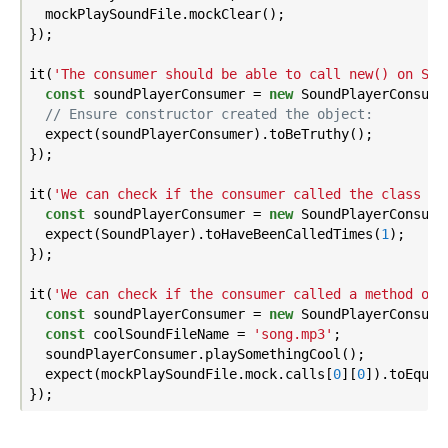
  mockPlaySoundFile.mockClear();

});

it(
'The consumer should be able to call new() on Sou
const
 soundPlayerConsumer = 
new
 SoundPlayerConsumer
// Ensure constructor created the object:
  expect(soundPlayerConsumer).toBeTruthy();

});

it(
'We can check if the consumer called the class co
const
 soundPlayerConsumer = 
new
 SoundPlayerConsumer
  expect(SoundPlayer).toHaveBeenCalledTimes(
1
);

});

it(
'We can check if the consumer called a method on 
const
 soundPlayerConsumer = 
new
 SoundPlayerConsumer
const
 coolSoundFileName = 
'song.mp3'
;

  soundPlayerConsumer.playSomethingCool();

  expect(mockPlaySoundFile.mock.calls[
0
][
0
]).toEqual