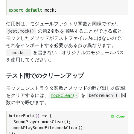
export
default
使用例は、モジュールファクトリ関数と同様ですが、
の第2引数を省略することができる点と、
jest.mock()
モックしたメソッドがテストファイル内にはないので、
それをインポートする必要がある点が異なります。
を含まない、オリジナルのモジュールパス
__mocks__
を使用してください。
テスト間でのクリーンアップ
モックコンストラクタ関数とメソッドの呼び出しの記録
をクリアするには、
を
関
mockClear()
beforeEach()
数の中で呼びます。
beforeEach(
()
 =>
 {

Copy
  SoundPlayer.mockClear();

  mockPlaySoundFile.mockClear();
