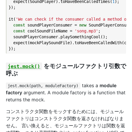
  expect(SoundPlayer).toHaveBeenCalledTimes(
1
);

});

it(
'We can check if the consumer called a method on 
const
 soundPlayerConsumer = 
new
 SoundPlayerConsumer
const
 coolSoundFileName = 
'song.mp3'
;

  soundPlayerConsumer.playSomethingCool();

  expect(mockPlaySoundFile).toHaveBeenCalledWith(cool
をモジュールファクトリ引数で
jest.mock()
呼ぶ
takes a
module
jest.mock(path, moduleFactory)
factory
argument. A module factory is a function that
returns the mock.
コンストラクタ関数をモックするためには、モジュール
ファクトリはコンストラクタ関数を返さなければなりま
せん。 言い換えると、モジュールファクトリは関数を返