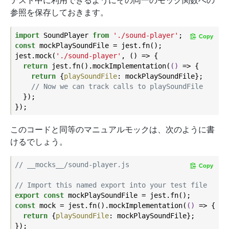
参照を保存しておきます。
import
 SoundPlayer 
from
'./sound-player'
Copy
const
 mockPlaySoundFile = jest.fn();

jest.mock(
'./sound-player'
, () => {

return
 jest.fn().mockImplementation(
()
 =>
 {

return
 {
playSoundFile
: mockPlaySoundFile};

// Now we can track calls to playSoundFile
  });

このコードと同等のマニュアルモックは、次のように書
けるでしょう。
// __mocks__/sound-player.js
Copy
// Import this named export into your test file
export
const
const
 mock = jest.fn().mockImplementation(
()
 =>
 {

return
 {
playSoundFile
: mockPlaySoundFile};

});
