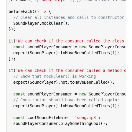
beforeEach(
()
 =>
 {

// Clear all instances and calls to constructor an
  SoundPlayer.mockClear();

});

it(
'We can check if the consumer called the class co
const
 soundPlayerConsumer = 
new
 SoundPlayerConsumer
  expect(SoundPlayer).toHaveBeenCalledTimes(
1
);

});

it(
'We can check if the consumer called a method on 
// Show that mockClear() is working:
  expect(SoundPlayer).not.toHaveBeenCalled();

const
 soundPlayerConsumer = 
new
 SoundPlayerConsumer
// Constructor should have been called again:
  expect(SoundPlayer).toHaveBeenCalledTimes(
1
);

const
 coolSoundFileName = 
'song.mp3'
;

  soundPlayerConsumer.playSomethingCool();
