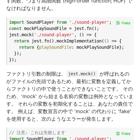
す関数、つまり高階関数 (high-order function; HOF) で
なければなりません。
import
 SoundPlayer 
from
'./sound-player'
Copy
const
 mockPlaySoundFile = jest.fn();

jest.mock(
'./sound-player'
, () => {

return
 jest.fn().mockImplementation(
()
 =>
 {

return
 {
playSoundFile
: mockPlaySoundFile};

  });

ファクトリ引数の制限は、
が呼ばれるの
jest.mock()
がファイルの先頭であるため、最初に変数を定義してか
らファクトリの中で使うことができないことです。 その
ため、'mock' から始まる名前の変数は例外となっていま
す。 それらの変数を初期化することは、あなたの責任で
す。 例えば、変数宣言の中で 'mock' の代わりに 'fake'
を使用すると、次のようなエラーが発生します。
// 注意: これは失敗します
Copy
import
 SoundPlayer 
from
'./sound-player'