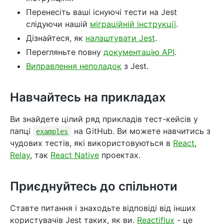
Перенесіть ваші існуючі тести на Jest
слідуючи нашій
міграційній інструкції
.
Дізнайтеся, як
налаштувати Jest
.
Перегляньте повну
документацію API
.
Виправлення неполадок
з Jest.
Навчайтесь на прикладах
Ви знайдете цілий ряд прикладів тест-кейсів у
папці
на GitHub. Ви можете навчитись з
examples
чудових тестів, які використовуються в
React
,
Relay
, так
React Native
проектах.
Приєднуйтесь до спільноти
Ставте питання і знаходьте відповіді від інших
користувачів Jest таких, як ви.
Reactiflux
- це