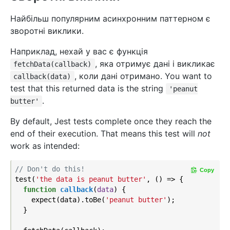
Найбільш популярним асинхронним паттерном є
зворотні виклики.
Наприклад, нехай у вас є функція
, яка отримує дані і викликає
fetchData(callback)
, коли дані отримано. You want to
callback(data)
test that this returned data is the string
'peanut
.
butter'
By default, Jest tests complete once they reach the
end of their execution. That means this test will
not
work as intended:
// Don't do this!
Copy
test(
'the data is peanut butter'
, () => {

function
callback
(
data
) 
{

    expect(data).toBe(
'peanut butter'
);

  }
