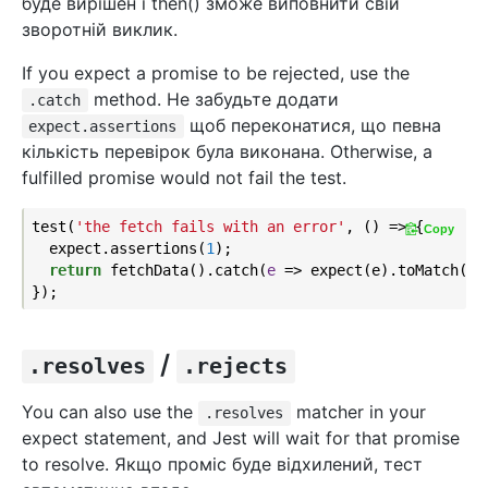
буде вирішен i then() зможе виповнити свій
зворотній виклик.
If you expect a promise to be rejected, use the
method. Не забудьте додати
.catch
щоб переконатися, що певна
expect.assertions
кількість перевірок була виконана. Otherwise, a
fulfilled promise would not fail the test.
test(
'the fetch fails with an error'
, () => {

Copy
  expect.assertions(
1
);

return
 fetchData().catch(
e
 =>
 expect(e).toMatch(
'e
/
.resolves
.rejects
You can also use the
matcher in your
.resolves
expect statement, and Jest will wait for that promise
to resolve. Якщо проміс буде відхилений, тест