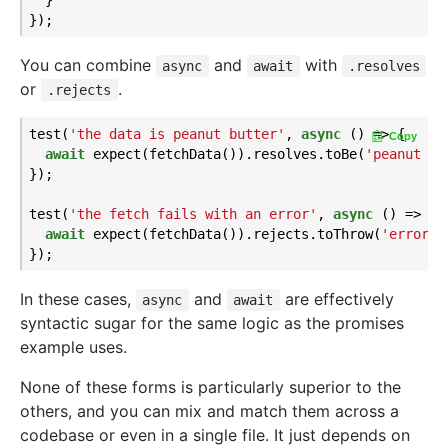
  }

You can combine
and
with
async
await
.resolves
or
.
.rejects
test(
'the data is peanut butter'
, 
async
 () => {

Copy
await
 expect(fetchData()).resolves.toBe(
'peanut bu
});

test(
'the fetch fails with an error'
, 
async
 () => {

await
 expect(fetchData()).rejects.toThrow(
'error'
);
In these cases,
and
are effectively
async
await
syntactic sugar for the same logic as the promises
example uses.
None of these forms is particularly superior to the
others, and you can mix and match them across a
codebase or even in a single file. It just depends on