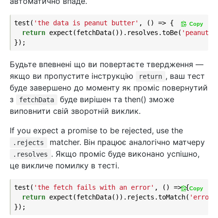
автоматично впаде.
test(
'the data is peanut butter'
, () => {

Copy
return
 expect(fetchData()).resolves.toBe(
'peanut b
Будьте впевнені що ви повертаєте твердження —
якщо ви пропустите інструкцію
, ваш тест
return
буде завершено до моменту як проміс повернутий
з
буде вирішен та then() зможе
fetchData
виповнити свій зворотній виклик.
If you expect a promise to be rejected, use the
matcher. Він працює аналогічно матчеру
.rejects
. Якщо проміс буде виконано успішно,
.resolves
це викличе помилку в тесті.
test(
'the fetch fails with an error'
, () => {

Copy
return
 expect(fetchData()).rejects.toMatch(
'error'