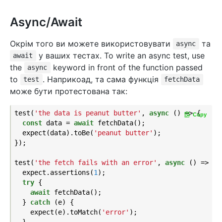
Async/Await
Окрім того ви можете використовувати
та
async
у ваших тестах. To write an async test, use
await
the
keyword in front of the function passed
async
to
. Наприкоад, та сама функція
test
fetchData
може бути протестована так:
test(
'the data is peanut butter'
, 
async
 () => {

Copy
const
 data = 
await
 fetchData();

  expect(data).toBe(
'peanut butter'
);

});

test(
'the fetch fails with an error'
, 
async
 () => {

  expect.assertions(
1
);

try
 {

await
 fetchData();

  } 
catch
 (e) {

    expect(e).toMatch(
'error'
);
