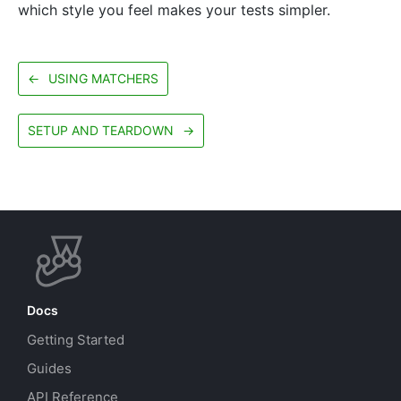
which style you feel makes your tests simpler.
←
USING MATCHERS
SETUP AND TEARDOWN
→
Docs
Getting Started
Guides
API Reference