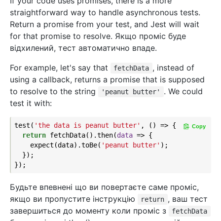
If your code uses promises, there is a more
straightforward way to handle asynchronous tests.
Return a promise from your test, and Jest will wait
for that promise to resolve. Якщо проміс буде
відхилений, тест автоматично впаде.
For example, let's say that
, instead of
fetchData
using a callback, returns a promise that is supposed
to resolve to the string
. We could
'peanut butter'
test it with:
test(
'the data is peanut butter'
, () => {

Copy
return
 fetchData().then(
data
 =>
 {

    expect(data).toBe(
'peanut butter'
);

  });

Будьте впевнені що ви повертаєте саме проміс,
якщо ви пропустите інструкцію
, ваш тест
return
завершиться до моменту коли проміс з
fetchData