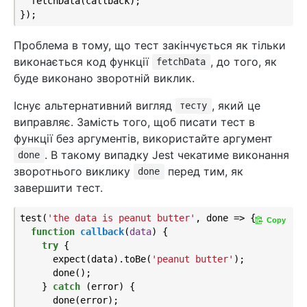
  fetchData(callback);

Проблема в тому, що тест закінчується як тільки
виконається код функції
, до того, як
fetchData
буде виконано зворотній виклик.
Існує альтернативний вигляд
, який це
тесту
виправляє. Замість того, щоб писати тест в
функції без аргументів, використайте аргумент
. В такому випадку Jest чекатиме виконання
done
зворотнього виклику
перед тим, як
done
завершити тест.
test(
'the data is peanut butter'
, done => {

Copy
function
callback
(
data
) 
{

try
 {

      expect(data).toBe(
'peanut butter'
);

      done();

    } 
catch
 (error) {

      done(error);
