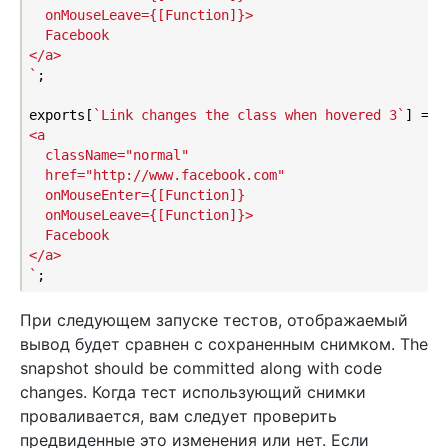
  onMouseLeave={[Function]}>

  Facebook

</a>

`
;

exports[
`Link changes the class when hovered 3`
] = 
`

<a

  className="normal"

  href="http://www.facebook.com"

  onMouseEnter={[Function]}

  onMouseLeave={[Function]}>

  Facebook

</a>

`
При следующем запуске тестов, отображаемый
вывод будет сравнен с сохраненным снимком. The
snapshot should be committed along with code
changes. Когда тест использующий снимки
проваливается, вам следует проверить
предвиденные это изменения или нет. Если