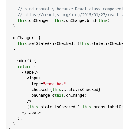
// bind manually because React class components 
// https://reactjs.org/blog/2015/01/27/react-v0.
this
.onChange = 
this
.onChange.bind(
this
);

  }

  onChange() {

this
.setState({isChecked: !
this
.state.isChecked})
  }

  render() {

return
 (

      <label>

        <input

          type=
"checkbox"
          checked={
this
.state.isChecked}

          onChange={
this
.onChange}

        />

        {
this
.state.isChecked ? 
this
.props.labelOn :
      </label>

    );

  }
