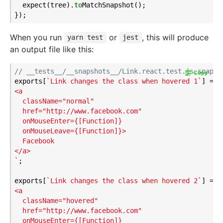
  expect(tree).
to
MatchSnapshot()
;

When you run
or
, this will produce
yarn test
jest
an output file like this:
// __tests__/__snapshots__/Link.react.test.js.snap
Copy
exports[
`Link changes the class when hovered 1`
] = 
`

<a

  className="normal"

  href="http://www.facebook.com"

  onMouseEnter={[Function]}

  onMouseLeave={[Function]}>

  Facebook

</a>

`
;

exports[
`Link changes the class when hovered 2`
] = 
`

<a

  className="hovered"

  href="http://www.facebook.com"

  onMouseEnter={[Function]}
