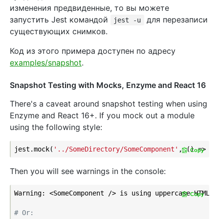
изменения предвиденные, то вы можете
запустить Jest командой
для перезаписи
jest -u
существующих снимков.
Код из этого примера доступен по адресу
examples/snapshot
.
Snapshot Testing with Mocks, Enzyme and React 16
There's a caveat around snapshot testing when using
Enzyme and React 16+. If you mock out a module
using the following style:
jest.mock(
'../SomeDirectory/SomeComponent'
, () => 
'S
Copy
Then you will see warnings in the console:
Warning: <SomeComponent /> is using uppercase HTML. 
Copy
# Or: