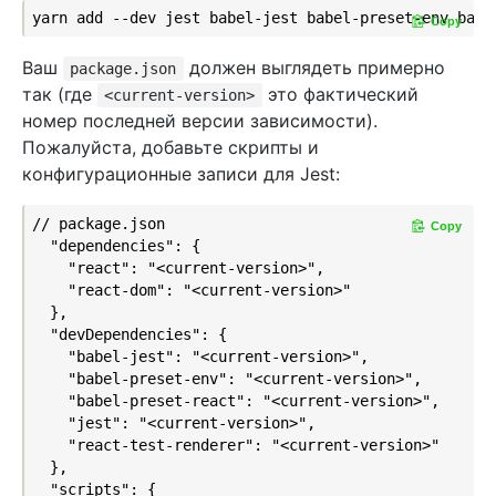
Copy
Ваш
должен выглядеть примерно
package.json
так (где
это фактический
<current-version>
номер последней версии зависимости).
Пожалуйста, добавьте скрипты и
конфигурационные записи для Jest:
// package.json

Copy
  "dependencies": {

    "react": "<current-version>",

    "react-dom": "<current-version>"

  },

  "devDependencies": {

    "babel-jest": "<current-version>",

    "babel-preset-env": "<current-version>",

    "babel-preset-react": "<current-version>",

    "jest": "<current-version>",

    "react-test-renderer": "<current-version>"

  },

  "scripts": {
