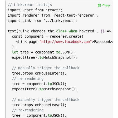
// Link.react.test.js
Copy
import React from 'react';

import renderer from 'react-test-renderer';

import Link from '../
Link
.
react';

test('Link changes the 
class
when
 hovered',
()
 =>
 {

  const component = renderer.create(

    <Link page=
"http://www.facebook.com"
>Facebook</Li
  );

let
 tree = component.
to
JSON()
;

  expect(tree).
to
MatchSnapshot()
;

// manually trigger the callback
  tree.props.on
MouseEnter()
;

// re-rendering
  tree = component.
to
JSON()
;

  expect(tree).
to
MatchSnapshot()
;

// manually trigger the callback
  tree.props.on
MouseLeave()
;

// re-rendering
  tree = component.
to
JSON()
;
