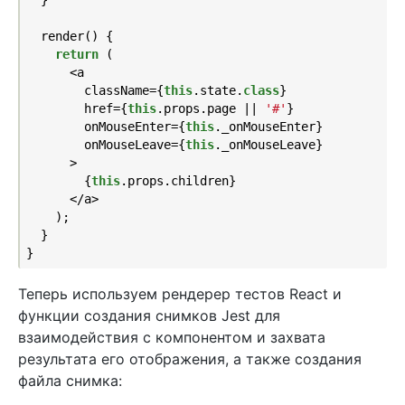
  }

  render() {

return
 (

      <a

        className={
this
.state
.
class
}
        href={
this
.props.page || 
'#'
}

        onMouseEnter={
this
._onMouseEnter}

        onMouseLeave={
this
._onMouseLeave}

      >

        {
this
.props.children}

      </a>

    );

  }

Теперь используем рендерер тестов React и
функции создания снимков Jest для
взаимодействия с компонентом и захвата
результата его отображения, а также создания
файла снимка: