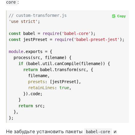
:
core
// custom-transformer.js
Copy
'use strict'
;

const
 babel = 
require
(
'babel-core'
const
 jestPreset = 
require
(
'babel-preset-jest'
);

module
.exports = {

  process(src, filename) {

if
 (babel.util.canCompile(filename)) {

return
 babel.transform(src, {

        filename,

presets
: [jestPreset],

retainLines
: 
true
,

      }).code;

    }

return
 src;

  },

Не забудьте установить пакеты
и
babel-core