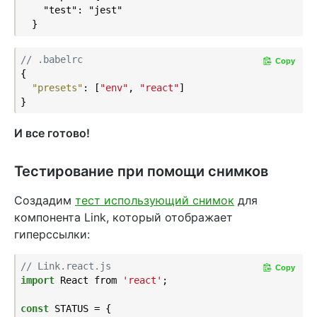
    "test": "jest"

// .babelrc
Copy
{

"presets"
: [
"env"
, 
"react"
]

И все готово!
Тестирование при помощи снимков
Создадим
тест использующий снимок
для
компонента Link, который отображает
гиперссылки:
// Link.react.js
Copy
import
 React from 
'react'
;

const
 STATUS = {
