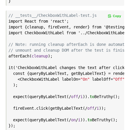
// __tests__/CheckboxWithLabel-test.js
Copy
import React from 'react';

import {cleanup, fireEvent, render} from '@testing-li
import CheckboxWithLabel from '../CheckboxWithLabel';
// Note: running cleanup afterEach is done automatic
// unmount and cleanup DOM after the test is finishe
after
Each(
cleanup
)
;

it('CheckboxWithLabel changes the text after click',
  const {queryByLabelText, getByLabelText} = render(

    <CheckboxWithLabel labelOn=
"On"
 labelOff=
"Off"
 />
  );

  expect(query
ByLabelText(
/
off
/
i
)
).
to
BeTruthy()
;

  fireEvent.click(get
ByLabelText(
/
off
/
i
)
);

  expect(query
ByLabelText(
/
on
/
i
)
).
to
BeTruthy()
;
