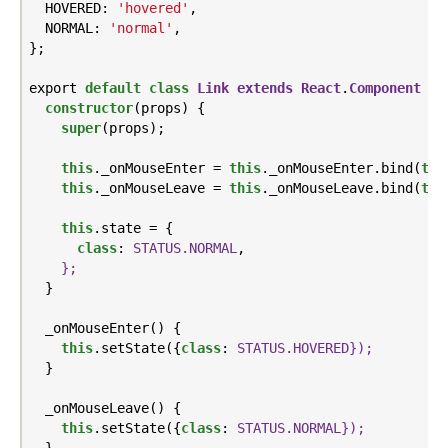
  HOVERED: 
'hovered'
,

  NORMAL: 
'normal'
,

};

export 
default
class
Link
extends
React
.
Component
{

constructor
(props) {

super
(props);

this
._onMouseEnter = 
this
._onMouseEnter.bind(
thi
this
._onMouseLeave = 
this
._onMouseLeave.bind(
thi
this
.state = {

class
: 
STATUS.NORMAL
,

};
  }

  _onMouseEnter() {

this
.setState({
class
: 
STATUS.HOVERED});
  }

  _onMouseLeave() {

this
.setState({
class
: 
STATUS.NORMAL});