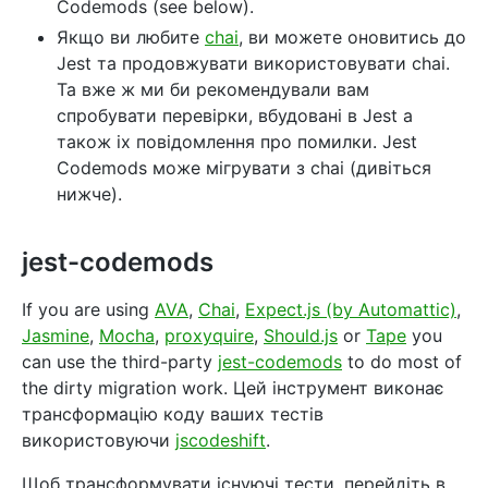
Codemods (see below).
Якщо ви любите
chai
, ви можете оновитись до
Jest та продовжувати використовувати chai.
Та вже ж ми би рекомендували вам
спробувати перевірки, вбудовані в Jest а
також іх повідомлення про помилки. Jest
Codemods може мігрувати з chai (дивіться
нижче).
jest-codemods
If you are using
AVA
,
Chai
,
Expect.js (by Automattic)
,
Jasmine
,
Mocha
,
proxyquire
,
Should.js
or
Tape
you
can use the third-party
jest-codemods
to do most of
the dirty migration work. Цей інструмент виконає
трансформацію коду ваших тестів
використовуючи
jscodeshift
.
Щоб трансформувати існуючі тести, перейдіть в