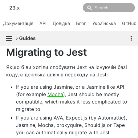
23.x
Документація
API
Довідка
Блог
Українська
GitHub
›
Guides
Migrating to Jest
Якщо б ви хотіли спобувати Jext на існуючій базі
коду, є декілька шляхів переходу на Jest:
If you are using Jasmine, or a Jasmine like API
(for example
Mocha
), Jest should be mostly
compatible, which makes it less complicated to
migrate to.
If you are using AVA, Expect.js (by Automattic),
Jasmine, Mocha, proxyquire, Should.js or Tape
you can automatically migrate with Jest