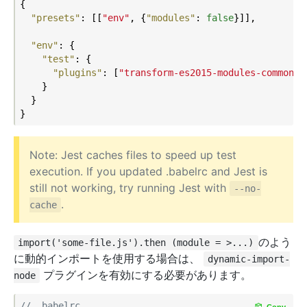
{

"presets"
: [[
"env"
, {
"modules"
: 
false
}]],

"env"
: {

"test"
: {

"plugins"
: [
"transform-es2015-modules-commonjs
    }

  }

Note: Jest caches files to speed up test
execution. If you updated .babelrc and Jest is
still not working, try running Jest with
--no-
.
cache
のよう
import('some-file.js').then (module = >...)
に動的インポートを使用する場合は、
dynamic-import-
プラグインを有効にする必要があります。
node
// .babelrc
Copy