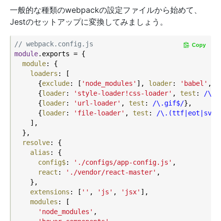
一般的な種類のwebpackの設定ファイルから始めて、
Jestのセットアップに変換してみましょう。
// webpack.config.js
Copy
module
.exports = {

module
: {

loaders
: [

      {
exclude
: [
'node_modules'
], 
loader
: 
'babel'
, 
t
      {
loader
: 
'style-loader!css-loader'
, 
test
: 
/\.c
      {
loader
: 
'url-loader'
, 
test
: 
/\.gif$/
},

      {
loader
: 
'file-loader'
, 
test
: 
/\.(ttf|eot|svg)
    ],

  },

resolve
: {

alias
: {

config$
: 
'./configs/app-config.js'
,

react
: 
'./vendor/react-master'
,

    },

extensions
: [
''
, 
'js'
, 
'jsx'
],

modules
: [

'node_modules'
,
