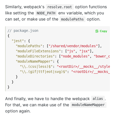
Similarly, webpack's
option functions
resolve.root
like setting the
env variable, which you
NODE_PATH
can set, or make use of the
option.
modulePaths
// package.json
Copy
{

"jest"
: {

"modulePaths"
: [
"/shared/vendor/modules"
],

"moduleFileExtensions"
: [
"js"
, 
"jsx"
],

"moduleDirectories"
: [
"node_modules"
, 
"bower_com
"moduleNameMapper"
: {

"\\.(css|less)$"
: 
"<rootDir>/__mocks__/styleMo
"\\.(gif|ttf|eot|svg)$"
: 
"<rootDir>/__mocks__/
    }

  }

And finally, we have to handle the webpack
.
alias
For that, we can make use of the
moduleNameMapper
option again.