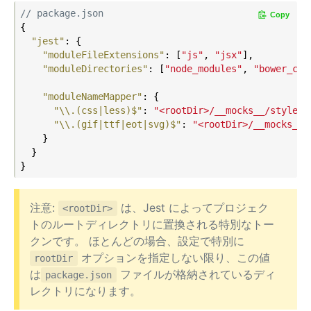
// package.json
Copy
{

"jest"
: {

"moduleFileExtensions"
: [
"js"
, 
"jsx"
],

"moduleDirectories"
: [
"node_modules"
, 
"bower_com
"moduleNameMapper"
: {

"\\.(css|less)$"
: 
"<rootDir>/__mocks__/styleMo
"\\.(gif|ttf|eot|svg)$"
: 
"<rootDir>/__mocks__/
    }

  }

注意:
は、Jest によってプロジェク
<rootDir>
トのルートディレクトリに置換される特別なトー
クンです。 ほとんどの場合、設定で特別に
オプションを指定しない限り、この値
rootDir
は
ファイルが格納されているディ
package.json
レクトリになります。