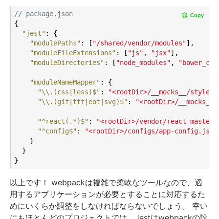
// package.json
Copy
{

"jest"
: {

"modulePaths"
: [
"/shared/vendor/modules"
],

"moduleFileExtensions"
: [
"js"
, 
"jsx"
],

"moduleDirectories"
: [
"node_modules"
, 
"bower_com
"moduleNameMapper"
: {

"\\.(css|less)$"
: 
"<rootDir>/__mocks__/styleMo
"\\.(gif|ttf|eot|svg)$"
: 
"<rootDir>/__mocks__/
"^react(.*)$"
: 
"<rootDir>/vendor/react-master$
"^config$"
: 
"<rootDir>/configs/app-config.js"
    }

  }

以上です！ webpackは複雑で柔軟なツールなので、適
用するアプリケーションが必要とすることに対応するた
めにいくらか調整をしなければならないでしょう。 幸い
にもほとんどのプロジェクトでは、Jestはwebpackの設