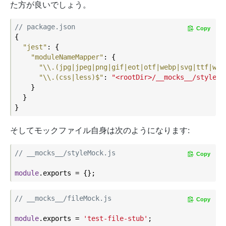
た方が良いでしょう。
// package.json
Copy
{

"jest"
: {

"moduleNameMapper"
: {

"\\.(jpg|jpeg|png|gif|eot|otf|webp|svg|ttf|wof
"\\.(css|less)$"
: 
"<rootDir>/__mocks__/styleMo
    }

  }

そしてモックファイル自身は次のようになります:
// __mocks__/styleMock.js
Copy
module
// __mocks__/fileMock.js
Copy
module
.exports = 
'test-file-stub'