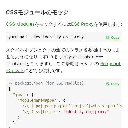
CSSモジュールのモック
CSS Modules
をモックするには
ES6 Proxy
を使用します:
Copy
スタイルオブジェクトの全てのクラス名参照はそのまま
返るようになります(つまり
styles.foobar ===
となります)。 この挙動は React の
Snapshot
'foobar'
のテスト
にとても便利です。
// package.json (for CSS Modules)
Copy
{

"jest"
: {

"moduleNameMapper"
: {

"\\.(jpg|jpeg|png|gif|eot|otf|webp|svg|ttf|wof
"\\.(css|less)$"
: 
"identity-obj-proxy"
    }

  }
