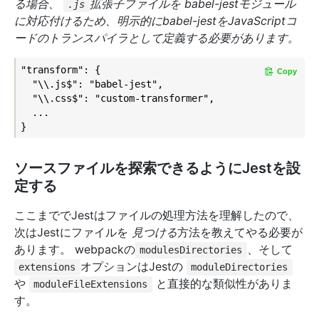
る場合、
拡張子ファイルを babel-jestモジュール
.js
に対応付けるため、明示的にbabel-jestをJavaScriptコ
ードのトランスパイラとして定義する必要があります。
"transform": {

Copy
  "\\.js$": "babel-jest",

  "\\.css$": "custom-transformer",

  ...

ソースファイルを探索できるようにJestを設
定する
ここまででJestはファイルの処理方法を理解したので、
次はJestにファイルを
見つける
方法を教えてやる必要が
あります。 webpackの
、そして
modulesDirectories
オプションはJestの
extensions
moduleDirectories
や
と直接的な類似性がありま
moduleFileExtensions
す。