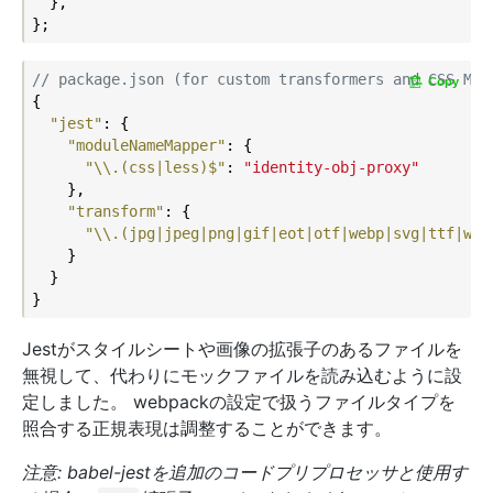
  },

// package.json (for custom transformers and CSS Mod
Copy
{

"jest"
: {

"moduleNameMapper"
: {

"\\.(css|less)$"
: 
"identity-obj-proxy"
    },

"transform"
: {

"\\.(jpg|jpeg|png|gif|eot|otf|webp|svg|ttf|wof
    }

  }

Jestがスタイルシートや画像の拡張子のあるファイルを
無視して、代わりにモックファイルを読み込むように設
定しました。 webpackの設定で扱うファイルタイプを
照合する正規表現は調整することができます。
注意: babel-jestを追加のコードプリプロセッサと使用す