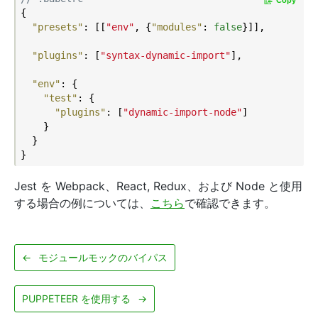
{

"presets"
: [[
"env"
, {
"modules"
: 
false
}]],

"plugins"
: [
"syntax-dynamic-import"
],

"env"
: {

"test"
: {

"plugins"
: [
"dynamic-import-node"
]

    }

  }

Jest を Webpack、React, Redux、および Node と使用
する場合の例については、
こちら
で確認できます。
←
モジュールモックのバイパス
PUPPETEER を使用する
→