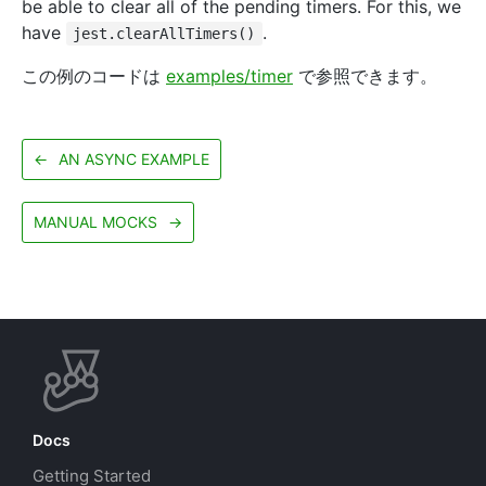
be able to clear all of the pending timers. For this, we
have
.
jest.clearAllTimers()
この例のコードは
examples/timer
で参照できます。
←
AN ASYNC EXAMPLE
MANUAL MOCKS
→
Docs
Getting Started