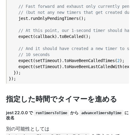
// Fast forward and exhaust only currently pendi
// (but not any new timers that get created duri
    jest.runOnlyPendingTimers();

// At this point, our 1-second timer should have
    expect(callback).toBeCalled();

// And it should have created a new timer to sta
// 10 seconds
    expect(setTimeout).toHaveBeenCalledTimes(
2
);

    expect(setTimeout).toHaveBeenLastCalledWith(expe
  });

指定した時間でタイマーを進める
jest
22.0.0
で
から
に
runTimersToTime
advanceTimersByTime
改名
別の可能性としては