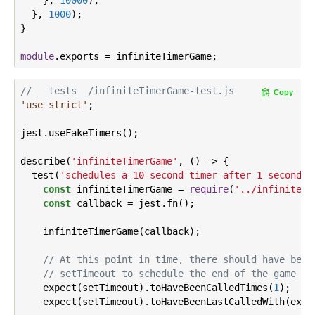
  }, 
1000
);

}

module
// __tests__/infiniteTimerGame-test.js
Copy
'use strict'
;

jest.useFakeTimers();

describe(
'infiniteTimerGame'
, () => {

  test(
'schedules a 10-second timer after 1 second'
,
const
 infiniteTimerGame = 
require
(
'../infiniteTi
const
 callback = jest.fn();

    infiniteTimerGame(callback);

// At this point in time, there should have been
// setTimeout to schedule the end of the game in
    expect(setTimeout).toHaveBeenCalledTimes(
1
);

    expect(setTimeout).toHaveBeenLastCalledWith(expe