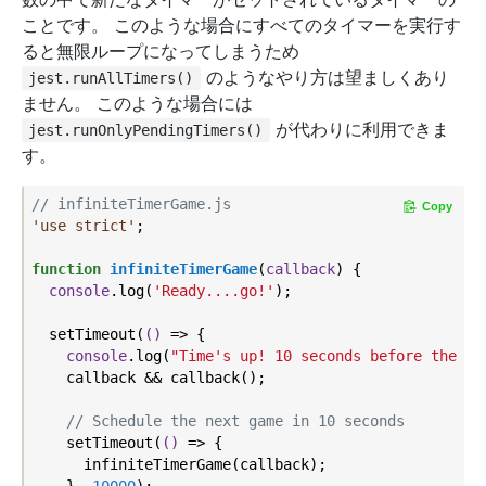
ことです。 このような場合にすべてのタイマーを実行す
ると無限ループになってしまうため
のようなやり方は望ましくあり
jest.runAllTimers()
ません。 このような場合には
が代わりに利用できま
jest.runOnlyPendingTimers()
す。
// infiniteTimerGame.js
Copy
'use strict'
;

function
infiniteTimerGame
(
callback
) 
{

console
.log(
'Ready....go!'
);

  setTimeout(
()
 =>
 {

console
.log(
"Time's up! 10 seconds before the ne
    callback && callback();

// Schedule the next game in 10 seconds
    setTimeout(
()
 =>
 {

      infiniteTimerGame(callback);

    }, 
10000
);
