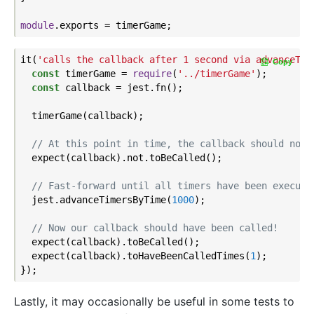
module
it(
'calls the callback after 1 second via advanceTim
Copy
const
 timerGame = 
require
(
'../timerGame'
);

const
 callback = jest.fn();

  timerGame(callback);

// At this point in time, the callback should not 
  expect(callback).not.toBeCalled();

// Fast-forward until all timers have been execute
  jest.advanceTimersByTime(
1000
);

// Now our callback should have been called!
  expect(callback).toBeCalled();

  expect(callback).toHaveBeenCalledTimes(
1
);

Lastly, it may occasionally be useful in some tests to