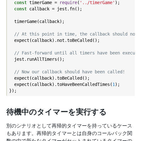
const
 timerGame = 
require
(
'../timerGame'
);

const
 callback = jest.fn();

  timerGame(callback);

// At this point in time, the callback should not 
  expect(callback).not.toBeCalled();

// Fast-forward until all timers have been execute
  jest.runAllTimers();

// Now our callback should have been called!
  expect(callback).toBeCalled();

  expect(callback).toHaveBeenCalledTimes(
1
);

待機中のタイマーを実行する
別のシナリオとして再帰的タイマーを持っているケース
もあります。再帰的タイマーとは自身のコールバック関
数の中で新たなタイマーがセットされているタイマーの