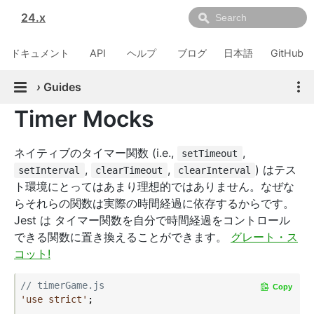
24.x
ドキュメント
API
ヘルプ
ブログ
日本語
GitHub
›
Guides
Timer Mocks
ネイティブのタイマー関数 (i.e.,
,
setTimeout
,
,
) はテス
setInterval
clearTimeout
clearInterval
ト環境にとってはあまり理想的ではありません。なぜな
らそれらの関数は実際の時間経過に依存するからです。
Jest は タイマー関数を自分で時間経過をコントロール
できる関数に置き換えることができます。
グレート・ス
コット!
// timerGame.js
Copy
'use strict'
;
