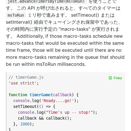
を使うことで
jest.advanceTimersByTime(msToRun)
す。 この API が呼び出されると、すべてのタイマーは
ミリ秒で進みます。 setTimeout() または
msToRun
setInterval() 経由でキューイングされ保留中であった、
その時間内に実行予定の "macro-tasks" が実行されま
す。 Additionally, if those macro-tasks schedule new
macro-tasks that would be executed within the same
time frame, those will be executed until there are no
more macro-tasks remaining in the queue that should
be run within msToRun milliseconds.
// timerGame.js
Copy
'use strict'
;

function
timerGame
(
callback
) 
{

console
.log(
'Ready....go!'
);

  setTimeout(
()
 =>
 {

console
.log(
"Time's up -- stop!"
);

    callback && callback();

  }, 
1000
);

}
