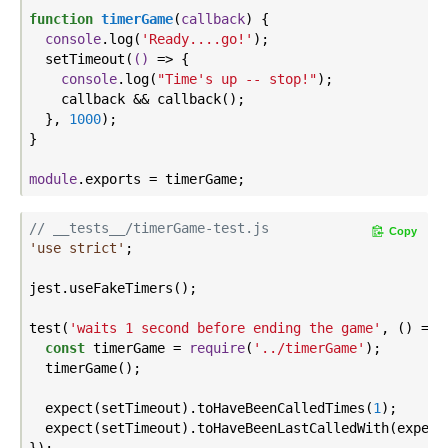
function
timerGame
(
callback
) 
{

console
.log(
'Ready....go!'
);

  setTimeout(
()
 =>
 {

console
.log(
"Time's up -- stop!"
);

    callback && callback();

  }, 
1000
);

}

module
// __tests__/timerGame-test.js
Copy
'use strict'
;

jest.useFakeTimers();

test(
'waits 1 second before ending the game'
, () => {
const
 timerGame = 
require
(
'../timerGame'
);

  timerGame();

  expect(setTimeout).toHaveBeenCalledTimes(
1
);

  expect(setTimeout).toHaveBeenLastCalledWith(expect