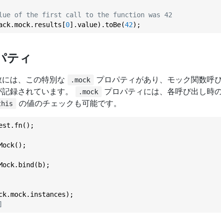
lue of the first call to the function was 42
ack.mock.results[
0
].value).toBe(
42
パティ
数には、この特別な
プロパティがあり、モック関数呼
.mock
が記録されています。
プロパティには、各呼び出し時
.mock
の値のチェックも可能です。
this
est.fn();

Mock.bind(b);

]