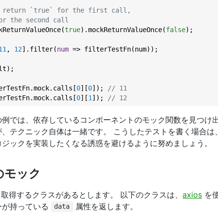
 return `true` for the first call,
or the second call
kReturnValueOnce(
true
).mockReturnValueOnce(
false
);

11
, 
12
].filter(
num
 =>
 filterTestFn(num));

erTestFn.mock.calls[
0
][
0
]); 
// 11
erTestFn.mock.calls[
0
][
1
]); 
// 12
の例では、依存しているコンポーネントのモック関数を見つけ
が、テクニック自体は一緒です。 こうしたテストを書く場合は
ロジックを実装したくなる誘惑を避けるように努めましょう。
のモック
ーを取得するクラスがあるとします。 以下のクラスは、
axios
を使
ーが持っている
属性を返します。
data