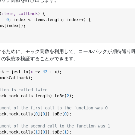
バック関数を呼び出します。
(
items, callback
) 
{

 = 
0
; index < items.length; index++) {

s[index]);

するために、モック関数を利用して、コールバックが期待通り
クの状態を検証することができます。
ck = jest.fn(
x
 =>
42
 + x);

mockCallback);

tion is called twice
ack.mock.calls.length).toBe(
2
);

ument of the first call to the function was 0
ack.mock.calls[
0
][
0
]).toBe(
0
);

ument of the second call to the function was 1
ack.mock.calls[
1
][
0
]).toBe(
1
);
