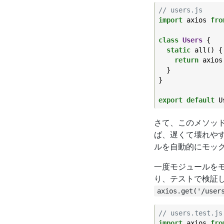
// users.js
import
 axios 
fro
class
Users
{

static
 all() {

return
 axios
  }

}

export
default
さて、このメソッド
ば、遅くて壊れや
ルを自動的にモッ
一度モジュールを
り、テストで検証したいデ
axios.get('/user
// users.test.js
import
 axios 
fro