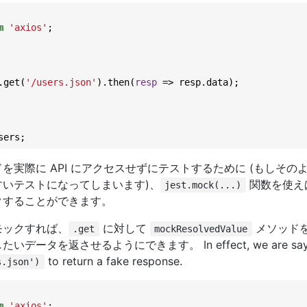
m
'axios'
;

.get(
'/users.json'
).then(
resp
 =>
 resp.data);

を実際に API にアクセスせずにテストするために (もしその
すいテストになってしまいます)、
関数を使えば
jest.mock(...)
クすることができます。
モックすれば、
に対して
メソッド
.get
mockResolvedValue
ータを返させるようにできます。 In effect, we are saying 
to return a fake response.
s.json')
m
'axios'