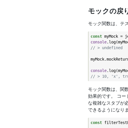
モックの戻
モック関数は、テ
const
console
// > undefined
myMock.mockRetur
console
// > 10, 'x', tr
モック関数は、関数的な
効果的です。 コ
な複雑なスタブが
できるようになり
const
 filterTest