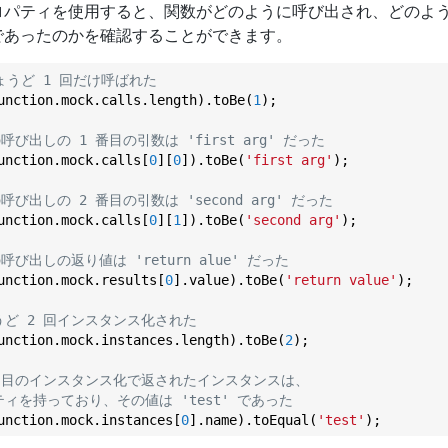
ロパティを使用すると、関数がどのように呼び出され、どのよ
であったのかを確認することができます。
はちょうど 1 回だけ呼ばれた
unction.mock.calls.length).toBe(
1
);

呼び出しの 1 番目の引数は 'first arg' だった
unction.mock.calls[
0
][
0
]).toBe(
'first arg'
);

呼び出しの 2 番目の引数は 'second arg' だった
unction.mock.calls[
0
][
1
]).toBe(
'second arg'
);

呼び出しの返り値は 'return alue' だった
unction.mock.results[
0
].value).toBe(
'return value'
);

うど 2 回インスタンス化された
unction.mock.instances.length).toBe(
2
);

 回目のインスタンス化で返されたインスタンスは、
ロパティを持っており、その値は 'test' であった
unction.mock.instances[
0
].name).toEqual(
'test'