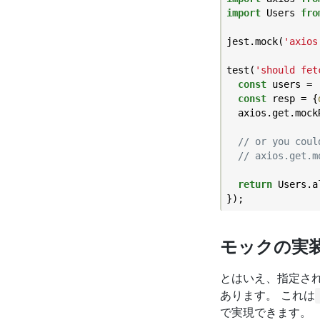
import
 Users 
fro
jest.mock(
'axios
test(
'should fet
const
 users = 
const
 resp = {
  axios.get.mock
// or you coul
// axios.get.m
return
 Users.a
モックの実
とはいえ、指定さ
あります。 これは
で実現できます。