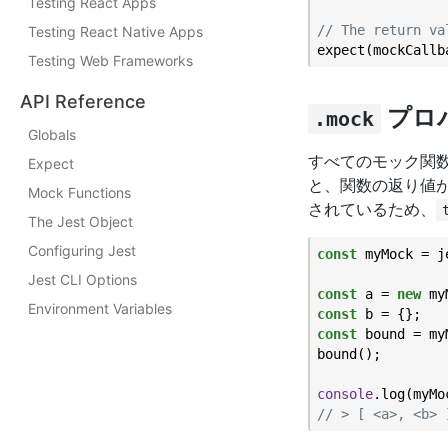
Testing React Apps
// The return va
Testing React Native Apps
expect(mockCallb
Testing Web Frameworks
API Reference
プロ
.mock
Globals
すべてのモック関
Expect
と、関数の返り値
Mock Functions
されているため、
The Jest Object
Configuring Jest
const
 myMock = j
Jest CLI Options
const
 a = 
new
Environment Variables
const
const
 bound = my
bound();

console
// > [ <a>, <b> 