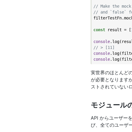
// Make the mock
// and `false` f
filterTestFn.moc
const
 result = [
console
// > [11]
console
.log(filt
console
.log(filt
実世界のほとんど
が必要となります
ストされていない
モジュール
API からユーザ
び、全てのユーザ