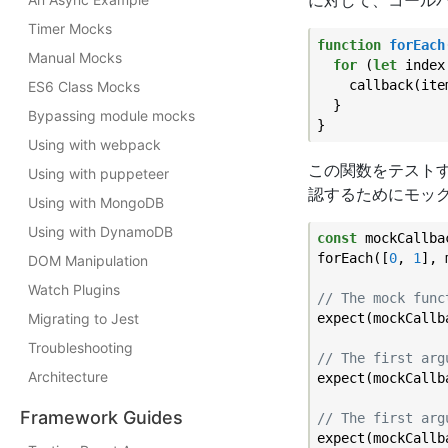
に対して、コール
Timer Mocks
function
forEach
Manual Mocks
for
 (
let
 index
    callback(item
ES6 Class Mocks
  }

Bypassing module mocks
Using with webpack
この関数をテスト
Using with puppeteer
認するためにモッ
Using with MongoDB
Using with DynamoDB
const
 mockCallba
forEach([
0
, 
1
], 
DOM Manipulation
Watch Plugins
// The mock func
Migrating to Jest
expect(mockCallb
Troubleshooting
// The first arg
Architecture
expect(mockCallb
Framework Guides
// The first arg
expect(mockCallb