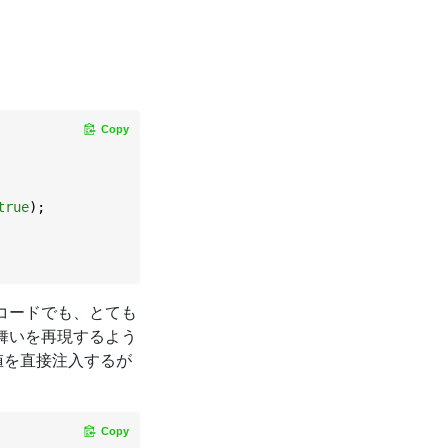
。
Copy
true
);

したコードでも、とても
舞いを再現するよう
値を直接注入するが
Copy