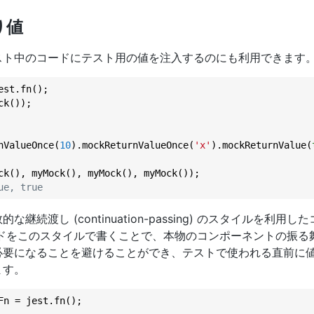
り値
スト中のコードにテスト用の値を注入するのにも利用できます
nValueOnce(
10
).mockReturnValueOnce(
'x'
).mockReturnValue(
ue, true
継続渡し (continuation-passing) のスタイルを利用
ードをこのスタイルで書くことで、本物のコンポーネントの振る
必要になることを避けることができ、テストで使われる直前に
ます。
Fn = jest.fn();
