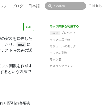
ルプ
ブログ
日本語
GitHub
モック関数を利用する
EDIT
プロパティ
.mock
際の実装を除去した
モックの戻り値
ャしたり、
に
new
モジュールのモック
でテスト時のみの返
モックの実装
モック名
モック関数を作成す
カスタムマッチャ
するという方法で
れた配列の各要素