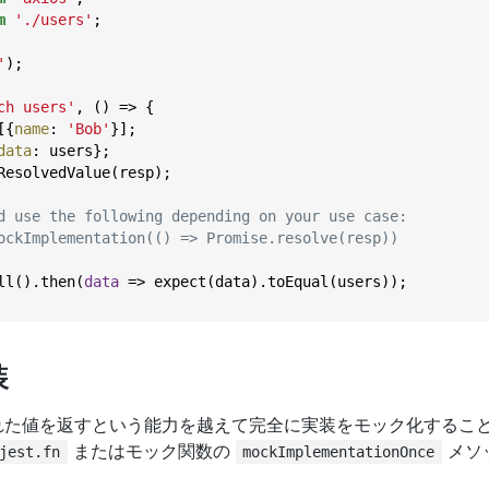
m
'./users'
;

'
);

ch users'
, () => {

[{
name
: 
'Bob'
}];

data
: users};

ResolvedValue(resp);

d use the following depending on your use case:
ockImplementation(() => Promise.resolve(resp))
ll().then(
data
 =>
 expect(data).toEqual(users));

装
れた値を返すという能力を越えて完全に実装をモック化するこ
またはモック関数の
メソ
jest.fn
mockImplementationOnce