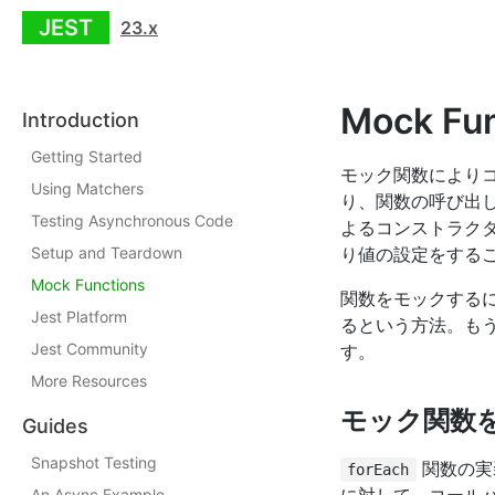
JEST
23.x
Mock Fun
Introduction
Getting Started
モック関数により
Using Matchers
り、関数の呼び出
Testing Asynchronous Code
よるコンストラク
Setup and Teardown
り値の設定をする
Mock Functions
関数をモックする
Jest Platform
るという方法。もう
Jest Community
す。
More Resources
モック関数
Guides
Snapshot Testing
関数の実
forEach
An Async Example