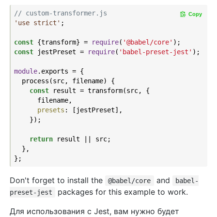
// custom-transformer.js
Copy
'use strict'
;

const
 {transform} = 
require
(
'@babel/core'
const
 jestPreset = 
require
(
'babel-preset-jest'
);

module
.exports = {

  process(src, filename) {

const
 result = transform(src, {

      filename,

presets
: [jestPreset],

    });

return
 result || src;

  },

Don't forget to install the
and
@babel/core
babel-
packages for this example to work.
preset-jest
Для использования с Jest, вам нужно будет