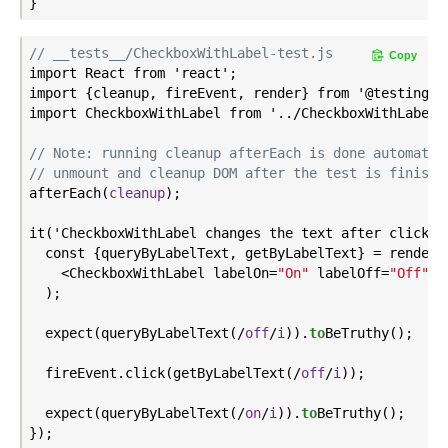
// __tests__/CheckboxWithLabel-test.js
Copy
import React from 'react';

import {cleanup, fireEvent, render} from '@testing-li
import CheckboxWithLabel from '../CheckboxWithLabel';
// Note: running cleanup afterEach is done automatic
// unmount and cleanup DOM after the test is finishe
after
Each(
cleanup
)
;

it('CheckboxWithLabel changes the text after click',
  const {queryByLabelText, getByLabelText} = render(

    <CheckboxWithLabel labelOn=
"On"
 labelOff=
"Off"
 />
  );

  expect(query
ByLabelText(
/
off
/
i
)
).
to
BeTruthy()
;

  fireEvent.click(get
ByLabelText(
/
off
/
i
)
);

  expect(query
ByLabelText(
/
on
/
i
)
).
to
BeTruthy()
;
