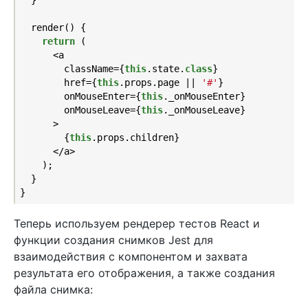
  }

  render() {

return
 (

      <a

        className={
this
.state
.
class
}
        href={
this
.props.page || 
'#'
}

        onMouseEnter={
this
._onMouseEnter}

        onMouseLeave={
this
._onMouseLeave}

      >

        {
this
.props.children}

      </a>

    );

  }

Теперь используем рендерер тестов React и
функции создания снимков Jest для
взаимодействия с компонентом и захвата
результата его отображения, а также создания
файла снимка: