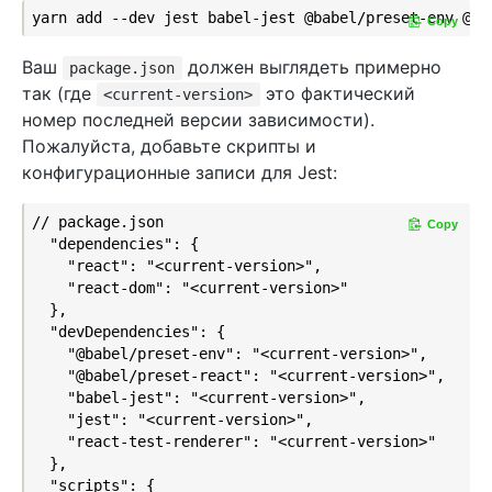
Copy
Ваш
должен выглядеть примерно
package.json
так (где
это фактический
<current-version>
номер последней версии зависимости).
Пожалуйста, добавьте скрипты и
конфигурационные записи для Jest:
// package.json

Copy
  "dependencies": {

    "react": "<current-version>",

    "react-dom": "<current-version>"

  },

  "devDependencies": {

    "@babel/preset-env": "<current-version>",

    "@babel/preset-react": "<current-version>",

    "babel-jest": "<current-version>",

    "jest": "<current-version>",

    "react-test-renderer": "<current-version>"

  },

  "scripts": {
