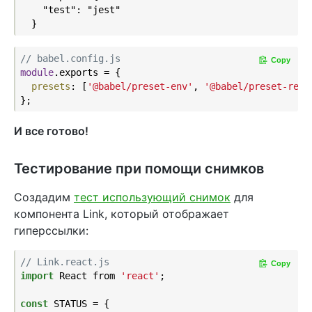
    "test": "jest"

// babel.config.js
Copy
module
.exports = {

presets
: [
'@babel/preset-env'
, 
'@babel/preset-reac
И все готово!
Тестирование при помощи снимков
Создадим
тест использующий снимок
для
компонента Link, который отображает
гиперссылки:
// Link.react.js
Copy
import
 React from 
'react'
;

const
 STATUS = {
