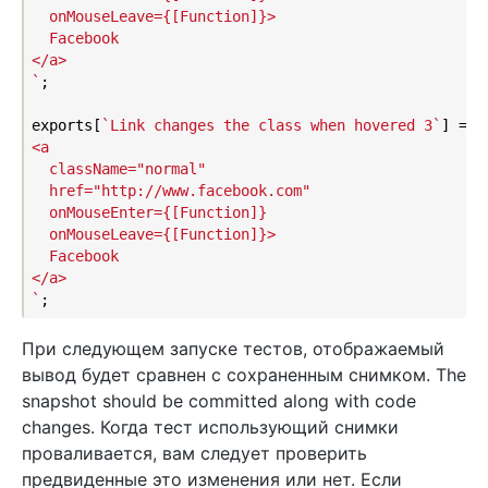
  onMouseLeave={[Function]}>

  Facebook

</a>

`
;

exports[
`Link changes the class when hovered 3`
] = 
`

<a

  className="normal"

  href="http://www.facebook.com"

  onMouseEnter={[Function]}

  onMouseLeave={[Function]}>

  Facebook

</a>

`
При следующем запуске тестов, отображаемый
вывод будет сравнен с сохраненным снимком. The
snapshot should be committed along with code
changes. Когда тест использующий снимки
проваливается, вам следует проверить
предвиденные это изменения или нет. Если