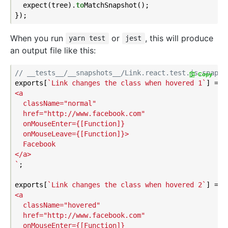
  expect(tree).
to
MatchSnapshot()
;

When you run
or
, this will produce
yarn test
jest
an output file like this:
// __tests__/__snapshots__/Link.react.test.js.snap
Copy
exports[
`Link changes the class when hovered 1`
] = 
`

<a

  className="normal"

  href="http://www.facebook.com"

  onMouseEnter={[Function]}

  onMouseLeave={[Function]}>

  Facebook

</a>

`
;

exports[
`Link changes the class when hovered 2`
] = 
`

<a

  className="hovered"

  href="http://www.facebook.com"

  onMouseEnter={[Function]}
