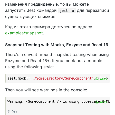
изменения предвиденные, то вы можете
запустить Jest командой
для перезаписи
jest -u
существующих снимков.
Код из этого примера доступен по адресу
examples/snapshot
.
Snapshot Testing with Mocks, Enzyme and React 16
There's a caveat around snapshot testing when using
Enzyme and React 16+. If you mock out a module
using the following style:
jest.mock(
'../SomeDirectory/SomeComponent'
, () => 
'S
Copy
Then you will see warnings in the console:
Warning: <SomeComponent /> is using uppercase HTML. 
Copy
# Or: