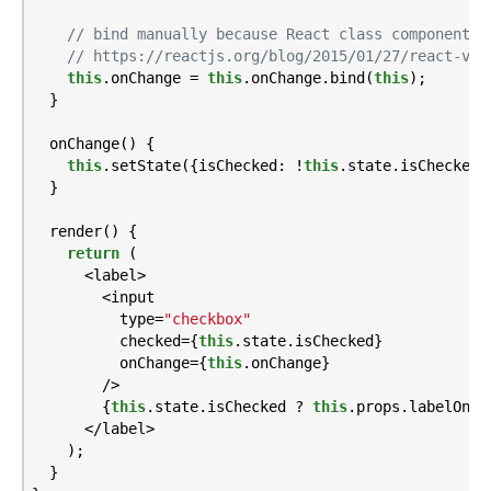
// bind manually because React class components 
// https://reactjs.org/blog/2015/01/27/react-v0.
this
.onChange = 
this
.onChange.bind(
this
);

  }

  onChange() {

this
.setState({isChecked: !
this
.state.isChecked})
  }

  render() {

return
 (

      <label>

        <input

          type=
"checkbox"
          checked={
this
.state.isChecked}

          onChange={
this
.onChange}

        />

        {
this
.state.isChecked ? 
this
.props.labelOn :
      </label>

    );

  }
