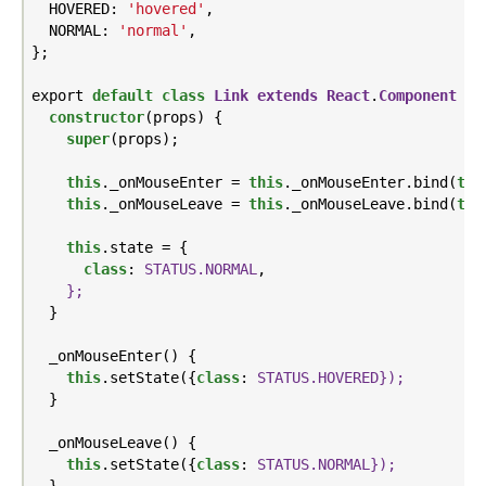
  HOVERED: 
'hovered'
,

  NORMAL: 
'normal'
,

};

export 
default
class
Link
extends
React
.
Component
{

constructor
(props) {

super
(props);

this
._onMouseEnter = 
this
._onMouseEnter.bind(
thi
this
._onMouseLeave = 
this
._onMouseLeave.bind(
thi
this
.state = {

class
: 
STATUS.NORMAL
,

};
  }

  _onMouseEnter() {

this
.setState({
class
: 
STATUS.HOVERED});
  }

  _onMouseLeave() {

this
.setState({
class
: 
STATUS.NORMAL});