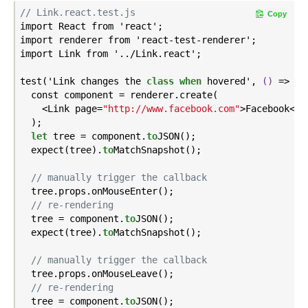
// Link.react.test.js
Copy
import React from 'react';

import renderer from 'react-test-renderer';

import Link from '../
Link
.
react';

test('Link changes the 
class
when
 hovered',
()
 =>
 {

  const component = renderer.create(

    <Link page=
"http://www.facebook.com"
>Facebook</Li
  );

let
 tree = component.
to
JSON()
;

  expect(tree).
to
MatchSnapshot()
;

// manually trigger the callback
  tree.props.on
MouseEnter()
;

// re-rendering
  tree = component.
to
JSON()
;

  expect(tree).
to
MatchSnapshot()
;

// manually trigger the callback
  tree.props.on
MouseLeave()
;

// re-rendering
  tree = component.
to
JSON()
;
