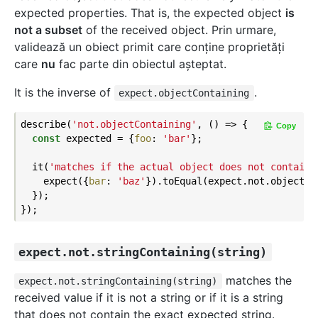
expected properties. That is, the expected object
is
not a subset
of the received object. Prin urmare,
validează un obiect primit care conţine proprietăți
care
nu
fac parte din obiectul aşteptat.
It is the inverse of
.
expect.objectContaining
describe(
'not.objectContaining'
, () => {

Copy
const
 expected = {
foo
: 
'bar'
};

  it(
'matches if the actual object does not contain 
    expect({
bar
: 
'baz'
}).toEqual(expect.not.objectCon
  });

expect.not.stringContaining(string)
matches the
expect.not.stringContaining(string)
received value if it is not a string or if it is a string
that does not contain the exact expected string.