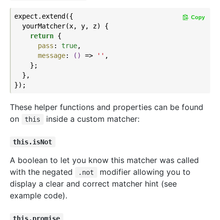
expect.extend({

Copy
  yourMatcher(x, y, z) {

return
 {

pass
: 
true
,

message
: 
()
 =>
''
,

    };

  },

These helper functions and properties can be found
on
inside a custom matcher:
this
this.isNot
A boolean to let you know this matcher was called
with the negated
modifier allowing you to
.not
display a clear and correct matcher hint (see
example code).
this.promise