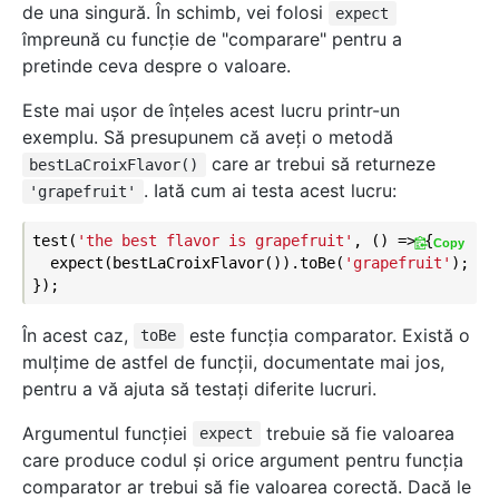
de una singură. În schimb, vei folosi
expect
împreună cu funcție de "comparare" pentru a
pretinde ceva despre o valoare.
Este mai uşor de înţeles acest lucru printr-un
exemplu. Să presupunem că aveţi o metodă
care ar trebui să returneze
bestLaCroixFlavor()
. Iată cum ai testa acest lucru:
'grapefruit'
test(
'the best flavor is grapefruit'
, () => {

Copy
  expect(bestLaCroixFlavor()).toBe(
'grapefruit'
);

În acest caz,
este funcţia comparator. Există o
toBe
mulţime de astfel de funcţii, documentate mai jos,
pentru a vă ajuta să testaţi diferite lucruri.
Argumentul funcției
trebuie să fie valoarea
expect
care produce codul şi orice argument pentru funcția
comparator ar trebui să fie valoarea corectă. Dacă le