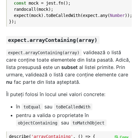
const
 mock = jest.fn();

  randocall(mock);

  expect(mock).toBeCalledWith(expect.any(
Number
));

expect.arrayContaining(array)
validează o listă
expect.arrayContaining(array)
care conţine toate elementele din lista pasată. Adică,
lista presupusă este un
subset
al listei primite. Prin
urmare, validează o listă care conţine elemente care
nu
fac parte din lista aşteptată.
Îl puteţi folosi în locul unei valori concrete:
în
sau
toEqual
toBeCalledWith
pentru a valida o proprietate în
sau
objectContaining
toMatchObject
describe(
'arrayContaining'
, () => {

Copy