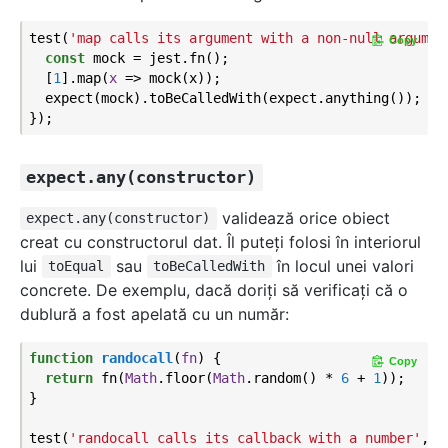
test(
'map calls its argument with a non-null argumen
Copy
const
 mock = jest.fn();

  [
1
].map(
x
 =>
 mock(x));

  expect(mock).toBeCalledWith(expect.anything());

expect.any(constructor)
validează orice obiect
expect.any(constructor)
creat cu constructorul dat. Îl puteţi folosi în interiorul
lui
sau
în locul unei valori
toEqual
toBeCalledWith
concrete. De exemplu, dacă doriţi să verificaţi că o
dublură a fost apelată cu un număr:
function
randocall
(
fn
) 
{

Copy
return
 fn(
Math
.floor(
Math
.random() * 
6
 + 
1
));

}

test(
'randocall calls its callback with a number'
, (