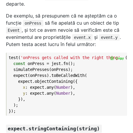
departe.
De exemplu, să presupunem că ne aşteptăm ca o
funcţie
să fie apelată cu un obiect de tip
onPress
, şi tot ce avem nevoie să verificăm este că
Event
evenimentul are proprietățile
și
.
event.x
event.y
Putem testa acest lucru în felul următor:
test(
'onPress gets called with the right thing'
, () =
Copy
const
 onPress = jest.fn();

  simulatePresses(onPress);

  expect(onPress).toBeCalledWith(

    expect.objectContaining({

x
: expect.any(
Number
),

y
: expect.any(
Number
),

    }),

  );

expect.stringContaining(string)