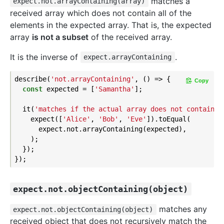
matches a
expect.not.arrayContaining(array)
received array which does not contain all of the
elements in the expected array. That is, the expected
array
is not a subset
of the received array.
It is the inverse of
.
expect.arrayContaining
describe(
'not.arrayContaining'
, () => {

Copy
const
 expected = [
'Samantha'
];

  it(
'matches if the actual array does not contain t
    expect([
'Alice'
, 
'Bob'
, 
'Eve'
]).toEqual(

      expect.not.arrayContaining(expected),

    );

  });

expect.not.objectContaining(object)
matches any
expect.not.objectContaining(object)
received object that does not recursively match the