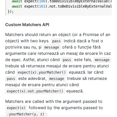
await
 expect(
100
).toBeDivisibleByExternalValue();

await
 expect(
101
).not.toBeDivisibleByExternalValue(
Custom Matchers API
Matchers should return an object (or a Promise of an
object) with two keys.
indică dacă a fost o
pass
potrivire sau nu, şi
oferă o funcţie fără
message
argumente care returnează un mesaj de eroare în caz
de eşec. Astfel, atunci când
este fals,
pass
message
trebuie să returneze mesajul de eroare pentru atunci
când
eșuează. Iar când
expect(x).yourMatcher()
este adevărat,
trebuie să returneze
pass
message
mesajul de eroare pentru atunci când
eșuează.
expect(x).not.yourMatcher()
Matchers are called with the argument passed to
followed by the arguments passed to
expect(x)
:
.yourMatcher(y, z)