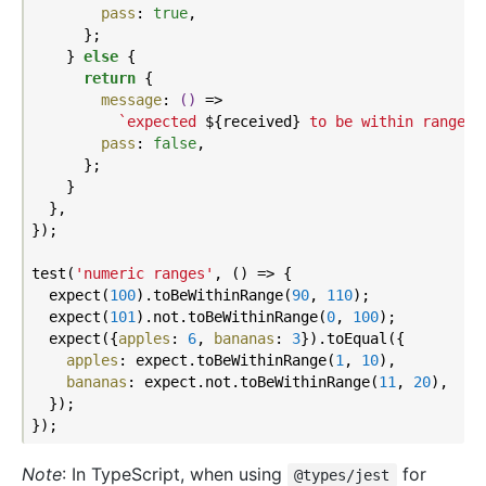
pass
: 
true
,

      };

    } 
else
 {

return
 {

message
: 
()
 =>
`expected 
${received}
 to be within range 
$
pass
: 
false
,

      };

    }

  },

});

test(
'numeric ranges'
, () => {

  expect(
100
).toBeWithinRange(
90
, 
110
);

  expect(
101
).not.toBeWithinRange(
0
, 
100
);

  expect({
apples
: 
6
, 
bananas
: 
3
}).toEqual({

apples
: expect.toBeWithinRange(
1
, 
10
),

bananas
: expect.not.toBeWithinRange(
11
, 
20
),

  });

Note
: In TypeScript, when using
for
@types/jest