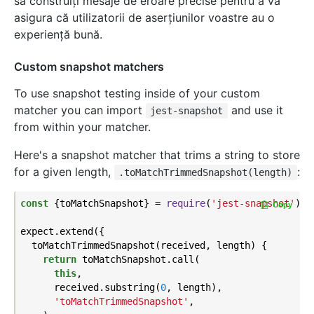
să construiți mesaje de eroare precise pentru a vă
asigura că utilizatorii de aserțiunilor voastre au o
experienţă bună.
Custom snapshot matchers
To use snapshot testing inside of your custom
matcher you can import
and use it
jest-snapshot
from within your matcher.
Here's a snapshot matcher that trims a string to store
for a given length,
:
.toMatchTrimmedSnapshot(length)
const
 {toMatchSnapshot} = 
require
(
'jest-snapshot'
);

Copy
expect.extend({

  toMatchTrimmedSnapshot(received, length) {

return
 toMatchSnapshot.call(

this
,

      received.substring(
0
, length),

'toMatchTrimmedSnapshot'
,
