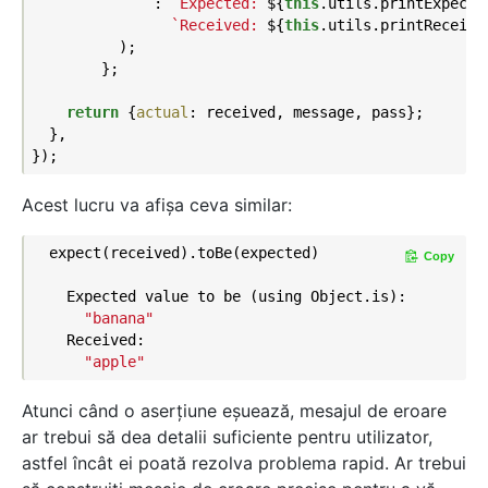
              : 
`Expected: 
${
this
.utils.printExpecte
`Received: 
${
this
.utils.printReceive
          );

        };

return
 {
actual
: received, message, pass};

  },

Acest lucru va afișa ceva similar:
  expect(received).toBe(expected)

Copy
    Expected value to be (using Object.is):

"banana"
    Received:

"apple"
Atunci când o aserţiune eșuează, mesajul de eroare
ar trebui să dea detalii suficiente pentru utilizator,
astfel încât ei poată rezolva problema rapid. Ar trebui