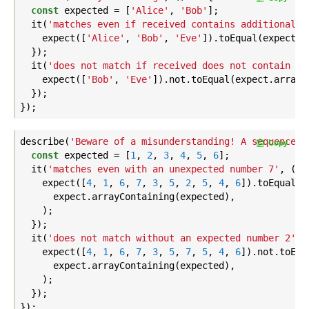
const
 expected = [
'Alice'
, 
'Bob'
];

  it(
'matches even if received contains additional e
    expect([
'Alice'
, 
'Bob'
, 
'Eve'
]).toEqual(expect.a
  });

  it(
'does not match if received does not contain ex
    expect([
'Bob'
, 
'Eve'
]).not.toEqual(expect.arrayC
  });

describe(
'Beware of a misunderstanding! A sequence o
Copy
const
 expected = [
1
, 
2
, 
3
, 
4
, 
5
, 
6
];

  it(
'matches even with an unexpected number 7'
, () =
    expect([
4
, 
1
, 
6
, 
7
, 
3
, 
5
, 
2
, 
5
, 
4
, 
6
]).toEqual(

      expect.arrayContaining(expected),

    );

  });

  it(
'does not match without an expected number 2'
, 
    expect([
4
, 
1
, 
6
, 
7
, 
3
, 
5
, 
7
, 
5
, 
4
, 
6
]).not.toEqua
      expect.arrayContaining(expected),

    );

  });
