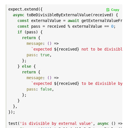
expect.extend({

Copy
async
 toBeDivisibleByExternalValue(received) {

const
 externalValue = 
await
 getExternalValueFrom
const
 pass = received % externalValue == 
0
;

if
 (pass) {

return
 {

message
: 
()
 =>
`expected 
${received}
 not to be divisible 
pass
: 
true
,

      };

    } 
else
 {

return
 {

message
: 
()
 =>
`expected 
${received}
 to be divisible by 
$
pass
: 
false
,

      };

    }

  },

});

test(
'is divisible by external value'
, 
async
 () => {
