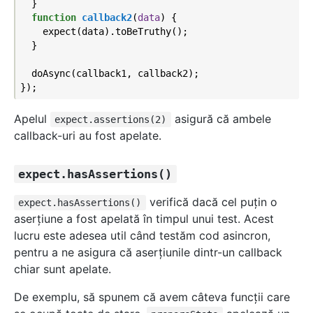
  }

function
callback2
(
data
) 
{

    expect(data).toBeTruthy();

  }

  doAsync(callback1, callback2);

Apelul
asigură că ambele
expect.assertions(2)
callback-uri au fost apelate.
expect.hasAssertions()
verifică dacă cel puțin o
expect.hasAssertions()
aserțiune a fost apelată în timpul unui test. Acest
lucru este adesea util când testăm cod asincron,
pentru a ne asigura că aserțiunile dintr-un callback
chiar sunt apelate.
De exemplu, să spunem că avem câteva funcţii care