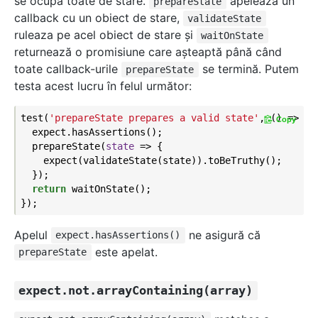
se ocupă toate de stare.
apelează un
prepareState
callback cu un obiect de stare,
validateState
ruleaza pe acel obiect de stare şi
waitOnState
returnează o promisiune care aşteaptă până când
toate callback-urile
se termină. Putem
prepareState
testa acest lucru în felul următor:
test(
'prepareState prepares a valid state'
, () => {

Copy
  expect.hasAssertions();

  prepareState(
state
 =>
 {

    expect(validateState(state)).toBeTruthy();

  });

return
 waitOnState();

Apelul
ne asigură că
expect.hasAssertions()
este apelat.
prepareState
expect.not.arrayContaining(array)