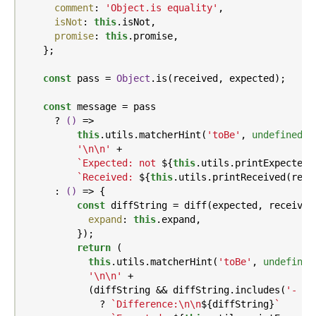
comment
: 
'Object.is equality'
,

isNot
: 
this
.isNot,

promise
: 
this
.promise,

    };

const
 pass = 
Object
.is(received, expected);

const
 message = pass

      ? 
()
 =>
this
.utils.matcherHint(
'toBe'
, 
undefined
, 
'\n\n'
 +

`Expected: not 
${
this
.utils.printExpected(
`Received: 
${
this
.utils.printReceived(rece
      : 
()
 =>
 {

const
 diffString = diff(expected, received,
expand
: 
this
.expand,

          });

return
 (

this
.utils.matcherHint(
'toBe'
, 
undefined
'\n\n'
 +

            (diffString && diffString.includes(
'- Ex
              ? 
`Difference:\n\n
${diffString}
`