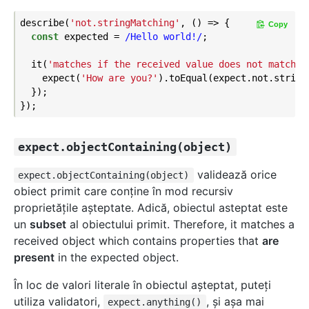
describe(
'not.stringMatching'
, () => {

Copy
const
 expected = 
/Hello world!/
;

  it(
'matches if the received value does not match t
    expect(
'How are you?'
).toEqual(expect.not.string
  });

expect.objectContaining(object)
validează orice
expect.objectContaining(object)
obiect primit care conține în mod recursiv
proprietăţile aşteptate. Adică, obiectul asteptat este
un
subset
al obiectului primit. Therefore, it matches a
received object which contains properties that
are
present
in the expected object.
În loc de valori literale în obiectul aşteptat, puteţi
utiliza validatori,
, şi aşa mai
expect.anything()