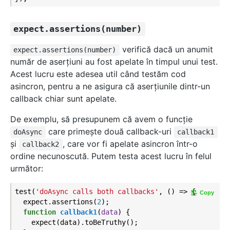
expect.assertions(number)
verifică dacă un anumit
expect.assertions(number)
număr de aserțiuni au fost apelate în timpul unui test.
Acest lucru este adesea util când testăm cod
asincron, pentru a ne asigura că aserțiunile dintr-un
callback chiar sunt apelate.
De exemplu, să presupunem că avem o funcţie
care primeşte două callback-uri
doAsync
callback1
şi
, care vor fi apelate asincron într-o
callback2
ordine necunoscută. Putem testa acest lucru în felul
următor:
test(
'doAsync calls both callbacks'
, () => {

Copy
  expect.assertions(
2
);

function
callback1
(
data
) 
{

    expect(data).toBeTruthy();
