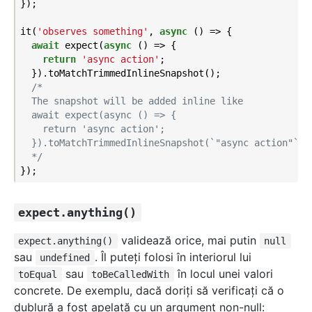
});

it(
'observes something'
, 
async
 () => {

await
 expect(
async
 () => {

return
'async action'
;

  }).toMatchTrimmedInlineSnapshot();

/*

  The snapshot will be added inline like

  await expect(async () => {

    return 'async action';

  }).toMatchTrimmedInlineSnapshot(`"async action"`);

  */
expect.anything()
validează orice, mai putin
expect.anything()
null
sau
. Îl puteţi folosi în interiorul lui
undefined
sau
în locul unei valori
toEqual
toBeCalledWith
concrete. De exemplu, dacă doriţi să verificaţi că o
dublură a fost apelată cu un argument non-null: