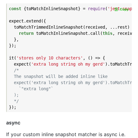
const
 {toMatchInlineSnapshot} = 
require
(
'jest-snapsh
Copy
expect.extend({

  toMatchTrimmedInlineSnapshot(received, ...rest) {

return
 toMatchInlineSnapshot.call(
this
, received
  },

});

it(
'stores only 10 characters'
, () => {

  expect(
'extra long string oh my gerd'
).toMatchTrim
/*

  The snapshot will be added inline like

  expect('extra long string oh my gerd').toMatchTrimm
    `"extra long"`

  );

  */
async
If your custom inline snapshot matcher is async i.e.