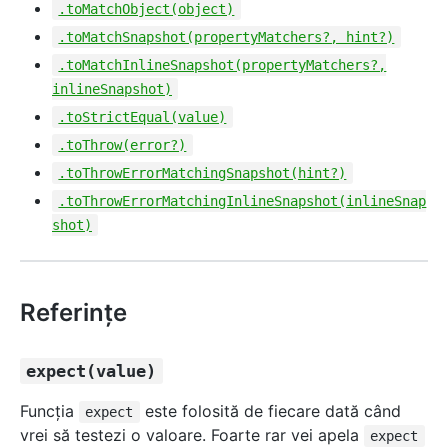
.toMatchObject(object)
.toMatchSnapshot(propertyMatchers?, hint?)
.toMatchInlineSnapshot(propertyMatchers?,
inlineSnapshot)
.toStrictEqual(value)
.toThrow(error?)
.toThrowErrorMatchingSnapshot(hint?)
.toThrowErrorMatchingInlineSnapshot(inlineSnap
shot)
Referințe
expect(value)
Funcţia
este folosită de fiecare dată când
expect
vrei să testezi o valoare. Foarte rar vei apela
expect