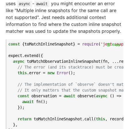
uses
-
you might encounter an error
async
await
like "Multiple inline snapshots for the same call are
not supported". Jest needs additional context
information to find where the custom inline snapshot
matcher was used to update the snapshots properly.
const
 {toMatchInlineSnapshot} = 
require
(
'jest-snapsh
Copy
expect.extend({

async
 toMatchObservationInlineSnapshot(fn, ...rest)
// The error (and its stacktrace) must be create
this
.error = 
new
Error
();

// The implementation of `observe` doesn't matte
// It only matters that the custom snapshot matc
const
 observation = 
await
 observe(
async
 () => {

await
 fn();

    });

return
 toMatchInlineSnapshot.call(
this
, recordin
  },
