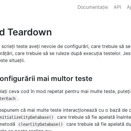
Documentație
API
A
nd Teardown
scrieți teste aveți nevoie de configurări, care trebuie să se
urățări, care trebuie să se ruleze după execuția testelor. Jes
ste situații.
onfigurării mai multor teste
lați ceva cod în mod repetat pentru mai multe teste, puteţi 
.
terEach
espunem că mai multe teste interacţionează cu o bază de d
care trebuie să fie apelată înainte
nitializeCityDatabase()
o metodă
care trebuie să fie apelată du
clearCityDatabase()