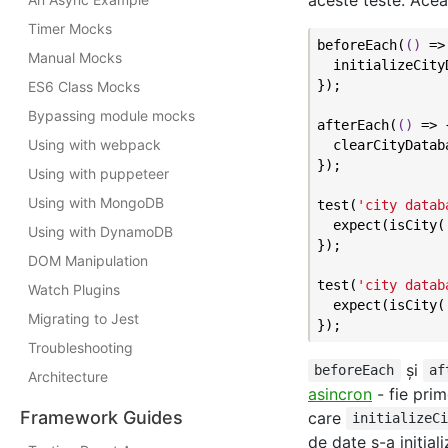
aceste teste. Acea
Timer Mocks
beforeEach(
()
 =>
Manual Mocks
  initializeCityD
});

ES6 Class Mocks
Bypassing module mocks
afterEach(
()
 =>
 {
Using with webpack
  clearCityDataba
});

Using with puppeteer
Using with MongoDB
test(
'city datab
  expect(isCity(
Using with DynamoDB
});

DOM Manipulation
test(
'city datab
Watch Plugins
  expect(isCity(
Migrating to Jest
Troubleshooting
şi
beforeEach
af
Architecture
asincron
- fie pri
Framework Guides
care
initializeC
de date s-a inițial