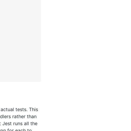
actual tests. This
lers rather than
Jest runs all the
ing for each to