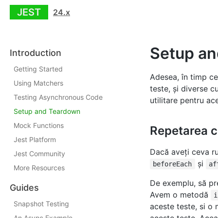
JEST
24.x
Setup a
Introduction
Getting Started
Adesea, în timp ce 
Using Matchers
teste, şi diverse c
Testing Asynchronous Code
utilitare pentru ace
Setup and Teardown
Mock Functions
Repetarea c
Jest Platform
Dacă aveţi ceva ru
Jest Community
şi
beforeEach
af
More Resources
De exemplu, să pr
Guides
Avem o metodă
i
Snapshot Testing
aceste teste, si 
An Async Example