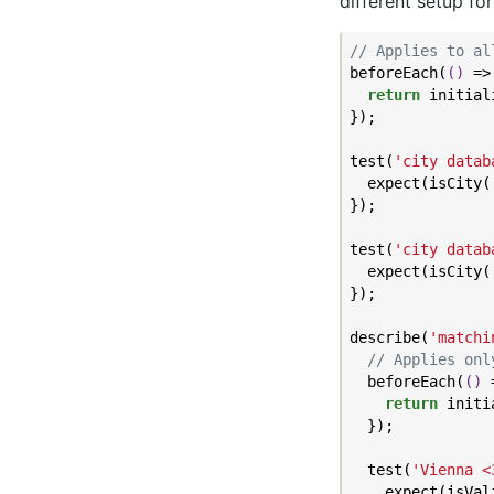
different setup for
// Applies to al
beforeEach(
()
 =>
return
 initial
});

test(
'city datab
  expect(isCity(
});

test(
'city datab
  expect(isCity(
});

describe(
'matchi
// Applies onl
  beforeEach(
()
 
return
 initi
  });

  test(
'Vienna <
    expect(isVal