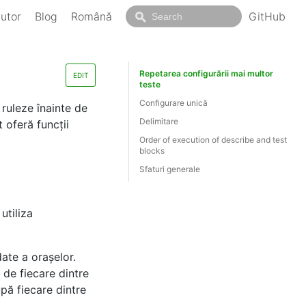
jutor
Blog
Română
GitHub
Repetarea configurării mai multor
EDIT
teste
Configurare unică
 ruleze înainte de
Delimitare
t oferă funcţii
Order of execution of describe and test
blocks
Sfaturi generale
utiliza
ate a oraşelor.
 de fiecare dintre
pă fiecare dintre