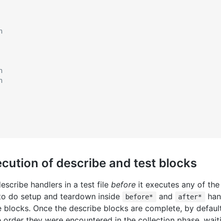
h
h
h
ecution of describe and test blocks
escribe handlers in a test file
before
it executes any of the 
 to do setup and teardown inside
and
hand
before*
after*
e blocks. Once the describe blocks are complete, by default 
the order they were encountered in the collection phase, wait