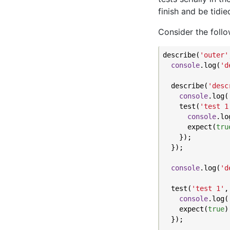
finish and be tidi
Consider the follow
describe(
'outer'
console
.log(
'd
  describe(
'desc
console
.log(
    test(
'test 1
console
.lo
      expect(
tru
    });

  });

console
.log(
'd
  test(
'test 1'
,
console
.log(
    expect(
true
)
  });
