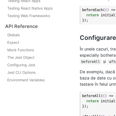
Testing React Apps
Testing React Native Apps
beforeEach(
()
 =>
return
 initial
Testing Web Frameworks
API Reference
Globals
Configurare
Expect
În unele cazuri, tr
Mock Functions
especially bothers
The Jest Object
şi
beforeAll
aft
Configuring Jest
De exemplu, dac
Jest CLI Options
baza de date cu or
Environment Variables
testare în felul ur
beforeAll(
()
 =>
 {
return
 initial
});
