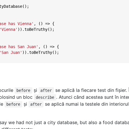
tyDatabase();

ase has Vienna'
, () => {

'Vienna'
)).toBeTruthy();

ase has San Juan'
, () => {

'San Juan'
)).toBeTruthy();

ocurile
şi
se aplică la fiecare test din fişier.
before
after
folosind un bloc
. Atunci când acestea sunt în inte
describe
ile
şi
se aplică numai la testele din interiorul
before
after
 say we had not just a city database, but also a food data