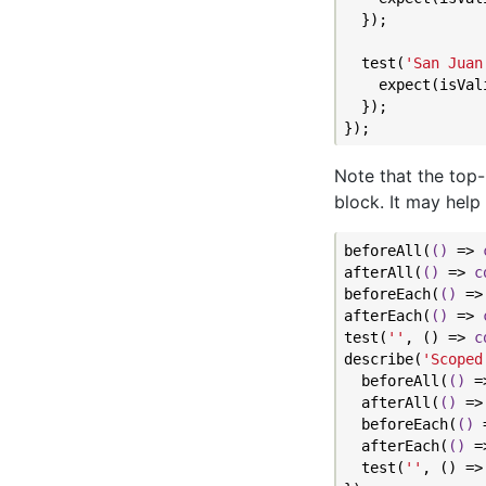
  });

  test(
'San Juan
    expect(isVal
  });

Note that the top
block. It may help 
beforeAll(
()
 =>
afterAll(
()
 =>
c
beforeEach(
()
 =>
afterEach(
()
 =>
test(
''
, () => 
c
describe(
'Scoped
  beforeAll(
()
 =
  afterAll(
()
 =>
  beforeEach(
()
 
  afterEach(
()
 =
  test(
''
, () =>