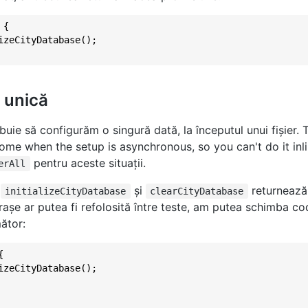
 {

izeCityDatabase();

 unică
ebuie să configurăm o singură dată, la începutul unui fişier. 
ome when the setup is asynchronous, so you can't do it inli
pentru aceste situaţii.
erAll
ă
şi
returnează 
initializeCityDatabase
clearCityDatabase
aşe ar putea fi refolosită între teste, am putea schimba co
mător:


izeCityDatabase();
