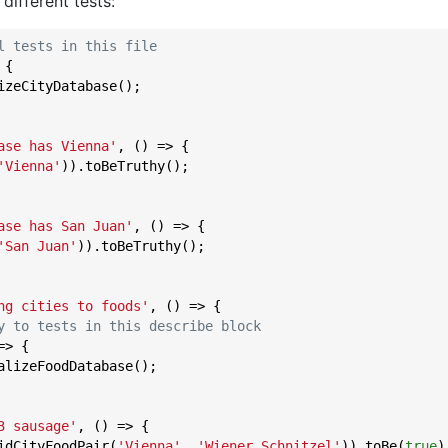
 different tests:
l tests in this file
 {

izeCityDatabase();

ase has Vienna'
, () => {

'Vienna'
)).toBeTruthy();

ase has San Juan'
, () => {

'San Juan'
)).toBeTruthy();

ng cities to foods'
, () => {

y to tests in this describe block
=>
 {

alizeFoodDatabase();

3 sausage'
, () => {

idCityFoodPair(
'Vienna'
, 
'Wiener Schnitzel'
)).toBe(
true
);