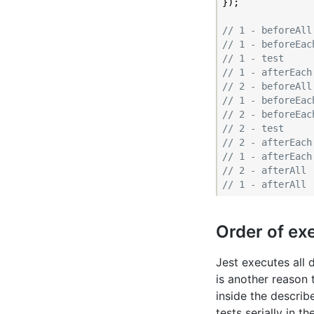
});

// 1 - beforeAll
// 1 - beforeEac
// 1 - test
// 1 - afterEach
// 2 - beforeAll
// 1 - beforeEac
// 2 - beforeEac
// 2 - test
// 2 - afterEach
// 1 - afterEach
// 2 - afterAll
// 1 - afterAll
Order of ex
Jest executes all d
is another reason
inside the describ
tests serially in 