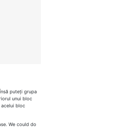
 Însă puteţi grupa
riorul unui bloc
 acelui bloc
base. We could do