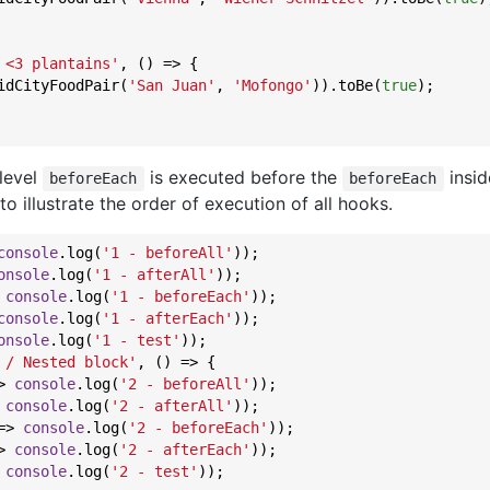
 <3 plantains'
, () => {

idCityFoodPair(
'San Juan'
, 
'Mofongo'
)).toBe(
true
);

-level
is executed before the
insid
beforeEach
beforeEach
to illustrate the order of execution of all hooks.
console
.log(
'1 - beforeAll'
));

onsole
.log(
'1 - afterAll'
));

console
.log(
'1 - beforeEach'
));

console
.log(
'1 - afterEach'
));

onsole
.log(
'1 - test'
));

 / Nested block'
, () => {

>
console
.log(
'2 - beforeAll'
));

console
.log(
'2 - afterAll'
));

=>
console
.log(
'2 - beforeEach'
));

>
console
.log(
'2 - afterEach'
));

 
console
.log(
'2 - test'
));
