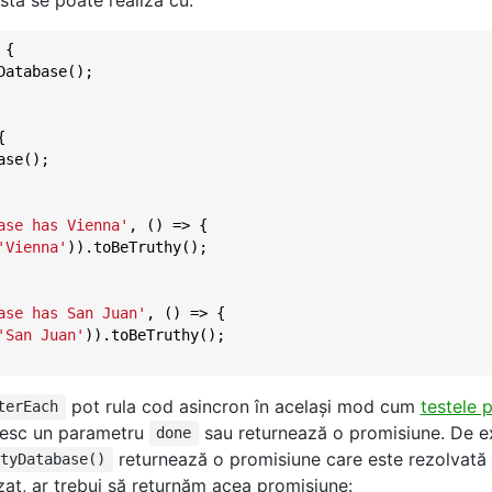
sta se poate realiza cu:
 {

atabase();



se();

ase has Vienna'
, () => {

'Vienna'
)).toBeTruthy();

ase has San Juan'
, () => {

'San Juan'
)).toBeTruthy();

pot rula cod asincron în acelaşi mod cum
testele 
terEach
mesc un parametru
sau returnează o promisiune. De ex
done
returnează o promisiune care este rezolvată
ityDatabase()
izat, ar trebui să returnăm acea promisiune: