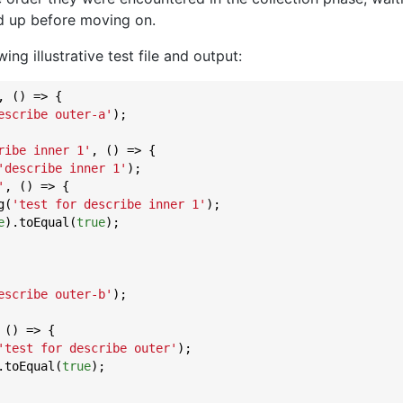
ed up before moving on.
ing illustrative test file and output:
, () => {

escribe outer-a'
);

ribe inner 1'
, () => {

'describe inner 1'
);

'
, () => {

g(
'test for describe inner 1'
);

e
).toEqual(
true
);

escribe outer-b'
);

 () => {

'test for describe outer'
);

.toEqual(
true
);
