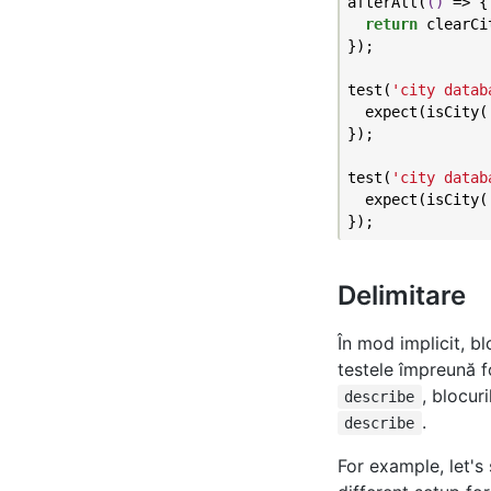
afterAll(
()
 =>
 {

return
 clearCi
});

test(
'city datab
  expect(isCity(
});

test(
'city datab
  expect(isCity(
Delimitare
În mod implicit, bl
testele împreună 
, blocur
describe
.
describe
For example, let's