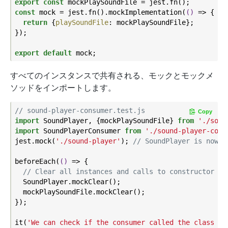
export
const
const
 mock = jest.fn().mockImplementation(
()
 =>
 {

return
 {
playSoundFile
: mockPlaySoundFile};

});

export
default
すべてのインスタンスで共有される、モックとモックメ
ソッドをインポートします。
// sound-player-consumer.test.js
Copy
import
 SoundPlayer, {mockPlaySoundFile} 
from
'./soun
import
 SoundPlayerConsumer 
from
'./sound-player-cons
jest.mock(
'./sound-player'
); 
// SoundPlayer is now a
beforeEach(
()
 =>
 {

// Clear all instances and calls to constructor an
  SoundPlayer.mockClear();

  mockPlaySoundFile.mockClear();

});

it(
'We can check if the consumer called the class co