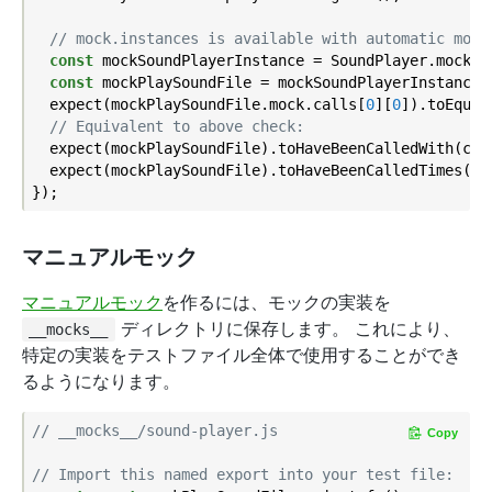
// mock.instances is available with automatic mock
const
 mockSoundPlayerInstance = SoundPlayer.mock.i
const
 mockPlaySoundFile = mockSoundPlayerInstance.p
  expect(mockPlaySoundFile.mock.calls[
0
][
0
]).toEqual
// Equivalent to above check:
  expect(mockPlaySoundFile).toHaveBeenCalledWith(cool
  expect(mockPlaySoundFile).toHaveBeenCalledTimes(
1
);
マニュアルモック
マニュアルモック
を作るには、モックの実装を
ディレクトリに保存します。 これにより、
__mocks__
特定の実装をテストファイル全体で使用することができ
るようになります。
// __mocks__/sound-player.js
Copy
// Import this named export into your test file: