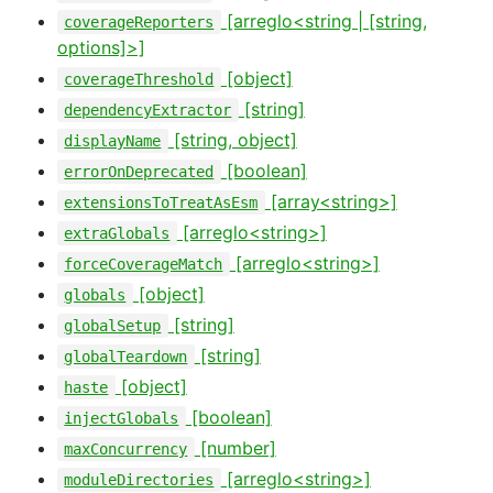
[arreglo<string | [string,
coverageReporters
options]>]
[object]
coverageThreshold
[string]
dependencyExtractor
[string, object]
displayName
[boolean]
errorOnDeprecated
[array<string>]
extensionsToTreatAsEsm
[arreglo<string>]
extraGlobals
[arreglo<string>]
forceCoverageMatch
[object]
globals
[string]
globalSetup
[string]
globalTeardown
[object]
haste
[boolean]
injectGlobals
[number]
maxConcurrency
[arreglo<string>]
moduleDirectories