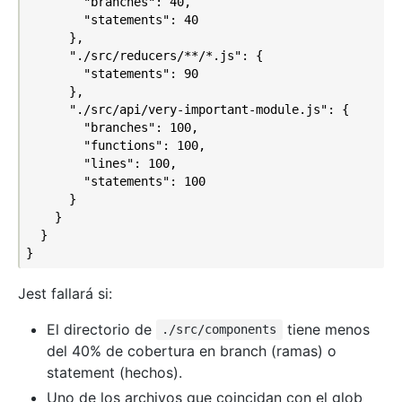
        "branches": 40,

        "statements": 40

      },

      "./src/reducers/**/*.js": {

        "statements": 90

      },

      "./src/api/very-important-module.js": {

        "branches": 100,

        "functions": 100,

        "lines": 100,

        "statements": 100

      }

    }

  }

Jest fallará si:
El directorio de
tiene menos
./src/components
del 40% de cobertura en branch (ramas) o
statement (hechos).
Uno de los archivos que coincidan con el glob