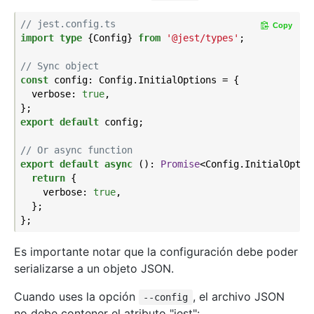
// jest.config.ts
Copy
import
type
 {Config} 
from
'@jest/types'
;

// Sync object
const
 config: Config.InitialOptions = {

  verbose: 
true
,

export
default
 config;

// Or async function
export
default
async
 (): 
Promise
<Config.InitialOption
return
 {

    verbose: 
true
,

  };

Es importante notar que la configuración debe poder
serializarse a un objeto JSON.
Cuando uses la opción
, el archivo JSON
--config
no debe contener el atributo "jest":