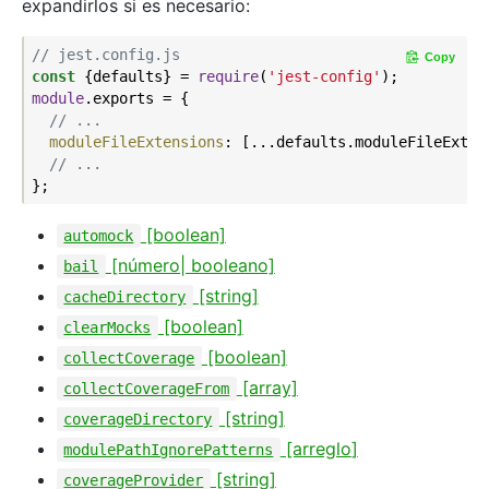
expandirlos si es necesario:
// jest.config.js
Copy
const
 {defaults} = 
require
(
'jest-config'
module
.exports = {

// ...
moduleFileExtensions
: [...defaults.moduleFileExten
// ...
[boolean]
automock
[número| booleano]
bail
[string]
cacheDirectory
[boolean]
clearMocks
[boolean]
collectCoverage
[array]
collectCoverageFrom
[string]
coverageDirectory
[arreglo
]
modulePathIgnorePatterns
[string]
coverageProvider