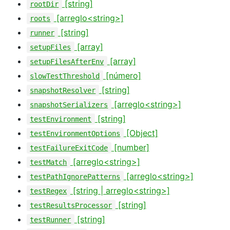
[string]
rootDir
[arreglo<string>]
roots
[string]
runner
[array]
setupFiles
[array]
setupFilesAfterEnv
[número]
slowTestThreshold
[string]
snapshotResolver
[arreglo<string>]
snapshotSerializers
[string]
testEnvironment
[Object]
testEnvironmentOptions
[number]
testFailureExitCode
[arreglo<string>]
testMatch
[arreglo<string>]
testPathIgnorePatterns
[string | arreglo<string>]
testRegex
[string]
testResultsProcessor
[string]
testRunner