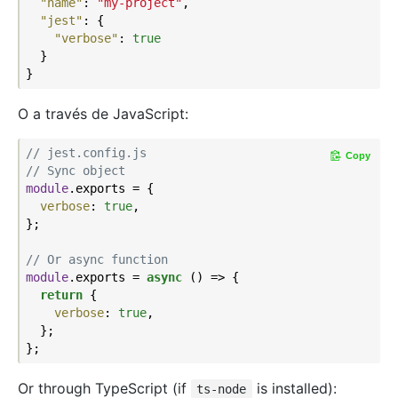
"name"
: 
"my-project"
,

"jest"
: {

"verbose"
: 
true
  }

O a través de JavaScript:
// jest.config.js
Copy
// Sync object
module
.exports = {

verbose
: 
true
,

};

// Or async function
module
.exports = 
async
 () => {

return
 {

verbose
: 
true
,

  };

Or through TypeScript (if
is installed):
ts-node