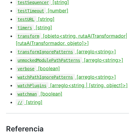
[string]
testSequencer
[number]
testTimeout
[string]
testURL
[string]
timers
[objeto<string, rutaAlTransformador|
transform
[rutaAlTransformador, objeto]>]
[arreglo<string>]
transformIgnorePatterns
[arreglo<string>]
unmockedModulePathPatterns
[boolean]
verbose
[arreglo<string>]
watchPathIgnorePatterns
[arreglo<string | [string, object]>]
watchPlugins
[boolean]
watchman
[string]
//
Referencia