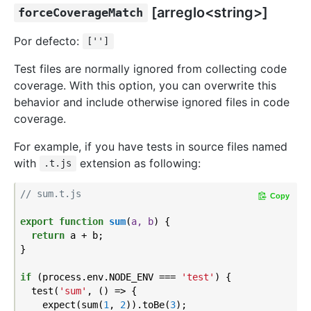
[arreglo<string>]
forceCoverageMatch
Por defecto:
['']
Test files are normally ignored from collecting code
coverage. With this option, you can overwrite this
behavior and include otherwise ignored files in code
coverage.
For example, if you have tests in source files named
with
extension as following:
.t.js
// sum.t.js
Copy
export
function
sum
(
a, b
) 
{

return
 a + b;

}

if
 (process.env.NODE_ENV === 
'test'
) {

  test(
'sum'
, () => {

    expect(sum(
1
, 
2
)).toBe(
3
);
