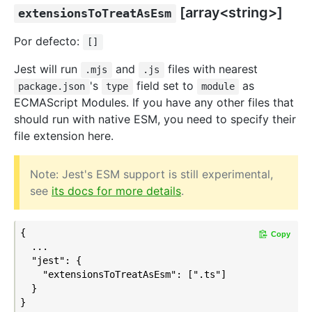
[array<string>]
extensionsToTreatAsEsm
Por defecto:
[]
Jest will run
and
files with nearest
.mjs
.js
's
field set to
as
package.json
type
module
ECMAScript Modules. If you have any other files that
should run with native ESM, you need to specify their
file extension here.
Note: Jest's ESM support is still experimental,
see
its docs for more details
.
{

Copy
  ...

  "jest": {

    "extensionsToTreatAsEsm": [".ts"]

  }
