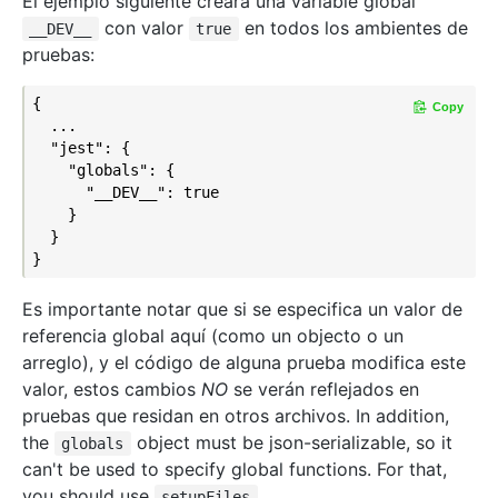
El ejemplo siguiente creará una variable global
con valor
en todos los ambientes de
__DEV__
true
pruebas:
{

Copy
  ...

  "jest": {

    "globals": {

      "__DEV__": true

    }

  }

Es importante notar que si se especifica un valor de
referencia global aquí (como un objecto o un
arreglo), y el código de alguna prueba modifica este
valor, estos cambios
NO
se verán reflejados en
pruebas que residan en otros archivos. In addition,
the
object must be json-serializable, so it
globals
can't be used to specify global functions. For that,
you should use
.
setupFiles