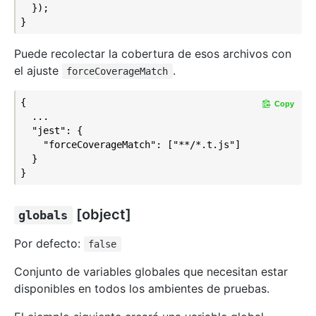
  });

Puede recolectar la cobertura de esos archivos con
el ajuste
.
forceCoverageMatch
{

Copy
  ...

  "jest": {

    "forceCoverageMatch": ["**/*.t.js"]

  }

[object]
globals
Por defecto:
false
Conjunto de variables globales que necesitan estar
disponibles en todos los ambientes de pruebas.