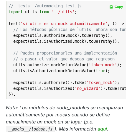
//__tests__/automocking.test.js
Copy
import
 utils 
from
'../utils'
;

test(
'si utils es un mock automáticamente'
, () => {

// Los métodos públicos de `utils` ahora son funci
  expect(utils.authorize.mock).toBeTruthy();

  expect(utils.isAuthorized.mock).toBeTruthy();

// Puedes proporcionarles una implementación
// o pasar el valor que deseas que regresen
  utils.authorize.mockReturnValue(
'token_mock'
);

  utils.isAuthorized.mockReturnValue(
true
);

  expect(utils.authorize()).toBe(
'token_mock'
);

  expect(utils.isAuthorized(
'no_wizard'
)).toBeTruthy(
Nota: Los módulos de node_modules se reemplazan
automáticamente por mocks cuando se define
manualmente un mock en su lugar (p.e.
). Más información
aquí
.
__mocks__/lodash.js