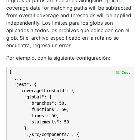
If globs or paths are specified alongside
,
global
coverage data for matching paths will be subtracted
from overall coverage and thresholds will be applied
independently. Los limites para los globs son
aplicados a todos los archivos que coincidan con el
glob. Si el archivo especificado en la ruta no se
encuentra, regresa un error.
Por ejemplo, con la siguiente configuración:
{

Copy
  ...

  "jest": {

    "coverageThreshold": {

      "global": {

        "branches": 50,

        "functions": 50,

        "lines": 50,

        "statements": 50

      },

      "./src/components/": {
