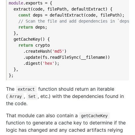
module
.exports = {

  extract(code, filePath, defaultExtract) {

const
 deps = defaultExtract(code, filePath);

// Scan the file and add dependencies in `deps` 
return
 deps;

  },

  getCacheKey() {

return
 crypto

      .createHash(
'md5'
)

      .update(fs.readFileSync(__filename))

      .digest(
'hex'
);

  },

The
function should return an iterable
extract
(
,
, etc.) with the dependencies found in
Array
Set
the code.
That module can also contain a
getCacheKey
function to generate a cache key to determine if the
logic has changed and any cached artifacts relying