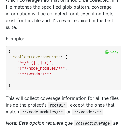
which coverage information should be collected. If a
file matches the specified glob pattern, coverage
information will be collected for it even if no tests
exist for this file and it's never required in the test
suite.
Ejemplo:
{

Copy
"collectCoverageFrom"
: [

"**/*.{js,jsx}"
,

"!**/node_modules/**"
,

"!**/vendor/**"
  ]

This will collect coverage information for all the files
inside the project's
, except the ones that
rootDir
match
or
.
**/node_modules/**
**/vendor/**
Nota: Esta opción requiere que
se
collectCoverage