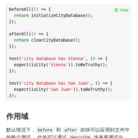
beforeAll(
()
 =>
 {

Copy
return
 initializeCityDatabase();

});

afterAll(
()
 =>
 {

return
 clearCityDatabase();

});

test(
'city database has Vienna'
, () => {

  expect(isCity(
'Vienna'
)).toBeTruthy();

});

test(
'city database has San Juan'
, () => {

  expect(isCity(
'San Juan'
)).toBeTruthy();

作用域
默认情况下，
和
的块可以应用到文件中
before
after
的每个测试。 此外可以通过
块来将测试分
describe