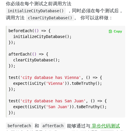
你必须在每个测试之前调用方法
，同时必须在每个测试后，
initializeCityDatabase()
调用方法
。 你可以这样做：
clearCityDatabase()
beforeEach(
()
 =>
 {

Copy
  initializeCityDatabase();

});

afterEach(
()
 =>
 {

  clearCityDatabase();

});

test(
'city database has Vienna'
, () => {

  expect(isCity(
'Vienna'
)).toBeTruthy();

});

test(
'city database has San Juan'
, () => {

  expect(isCity(
'San Juan'
)).toBeTruthy();

和
能够通过与
异步代码测试
beforeEach
afterEach