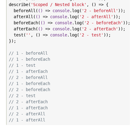
describe(
'Scoped / Nested block'
, () => {

  beforeAll(
()
 =>
console
.log(
'2 - beforeAll'
));

  afterAll(
()
 =>
console
.log(
'2 - afterAll'
));

  beforeEach(
()
 =>
console
.log(
'2 - beforeEach'
));

  afterEach(
()
 =>
console
.log(
'2 - afterEach'
));

  test(
''
, () => 
console
.log(
'2 - test'
));

});

// 1 - beforeAll
// 1 - beforeEach
// 1 - test
// 1 - afterEach
// 2 - beforeAll
// 1 - beforeEach
// 2 - beforeEach
// 2 - test
// 2 - afterEach
// 1 - afterEach
// 2 - afterAll
// 1 - afterAll