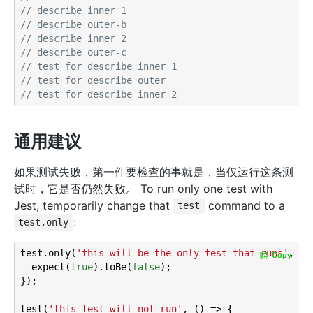
// describe inner 1
// describe outer-b
// describe inner 2
// describe outer-c
// test for describe inner 1
// test for describe outer
// test for describe inner 2
通用建议
如果测试失败，第一件要检查的事就是，当仅运行这条测
试时，它是否仍然失败。 To run only one test with
Jest, temporarily change that
command to a
test
:
test.only
test.only(
'this will be the only test that runs'
, ()
Copy
  expect(
true
).toBe(
false
);

});

test(
'this test will not run'
, () => {
