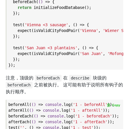
  beforeEach(
()
 =>
 {

return
 initializeFoodDatabase();

  });

  test(
'Vienna <3 sausage'
, () => {

    expect(isValidCityFoodPair(
'Vienna'
, 
'Wiener Sch
  });

  test(
'San Juan <3 plantains'
, () => {

    expect(isValidCityFoodPair(
'San Juan'
, 
'Mofongo'
  });

注意，顶级的
在
块级的
beforeEach
describe
之前被执行。 这可能有助于说明所有钩子的
beforeEach
执行顺序。
beforeAll(
()
 =>
console
.log(
'1 - beforeAll'
));

Copy
afterAll(
()
 =>
console
.log(
'1 - afterAll'
));

beforeEach(
()
 =>
console
.log(
'1 - beforeEach'
));

afterEach(
()
 =>
console
.log(
'1 - afterEach'
));

test(
''
, () => 
console
.log(
'1 - test'
));
