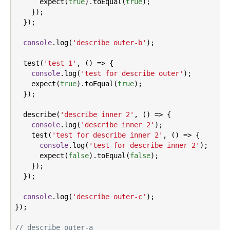
      expect(
true
).toEqual(
true
);

    });

  });

console
.log(
'describe outer-b'
);

  test(
'test 1'
, () => {

console
.log(
'test for describe outer'
);

    expect(
true
).toEqual(
true
);

  });

  describe(
'describe inner 2'
, () => {

console
.log(
'describe inner 2'
);

    test(
'test for describe inner 2'
, () => {

console
.log(
'test for describe inner 2'
);

      expect(
false
).toEqual(
false
);

    });

  });

console
.log(
'describe outer-c'
);

});

// describe outer-a