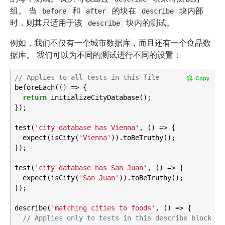
组。 当
和
的块在
块内部
before
after
describe
时，则其只适用于该
块内的测试。
describe
例如，我们不仅有一个城市数据库，而且还有一个食品数
据库。 我们可以为不同的测试进行不同的设置：
// Applies to all tests in this file
Copy
beforeEach(
()
 =>
 {

return
 initializeCityDatabase();

});

test(
'city database has Vienna'
, () => {

  expect(isCity(
'Vienna'
)).toBeTruthy();

});

test(
'city database has San Juan'
, () => {

  expect(isCity(
'San Juan'
)).toBeTruthy();

});

describe(
'matching cities to foods'
, () => {

// Applies only to tests in this describe block