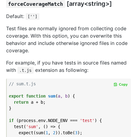
[array<string>]
forceCoverageMatch
Default:
['']
Test files are normally ignored from collecting code
coverage. With this option, you can overwrite this
behavior and include otherwise ignored files in code
coverage.
For example, if you have tests in source files named
with
extension as following:
.t.js
// sum.t.js
Copy
export
function
sum
(
a, b
) 
{

return
 a + b;

}

if
 (process.env.NODE_ENV === 
'test'
) {

  test(
'sum'
, () => {

    expect(sum(
1
, 
2
)).toBe(
3
);
