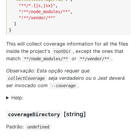
"**/*.{js,jsx}"
,

"!**/node_modules/**"
,

"!**/vendor/**"
  ]

This will collect coverage information for all the files
inside the project's
, except the ones that
rootDir
match
or
.
**/node_modules/**
**/vendor/**
Observação: Esta opção requer que
seja verdadeiro ou o Jest deverá
collectCoverage
ser invocado com
.
--coverage
Help:
[string]
coverageDirectory
Padrão:
undefined