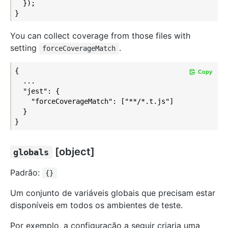
  });

You can collect coverage from those files with
setting
.
forceCoverageMatch
{

Copy
  ...

  "jest": {

    "forceCoverageMatch": ["**/*.t.js"]

  }

[object]
globals
Padrão:
{}
Um conjunto de variáveis globais que precisam estar
disponíveis em todos os ambientes de teste.
Por exemplo, a configuração a seguir criaria uma