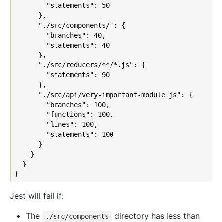
        "statements": 50

      },

      "./src/components/": {

        "branches": 40,

        "statements": 40

      },

      "./src/reducers/**/*.js": {

        "statements": 90

      },

      "./src/api/very-important-module.js": {

        "branches": 100,

        "functions": 100,

        "lines": 100,

        "statements": 100

      }

    }

  }

Jest will fail if:
The
directory has less than
./src/components