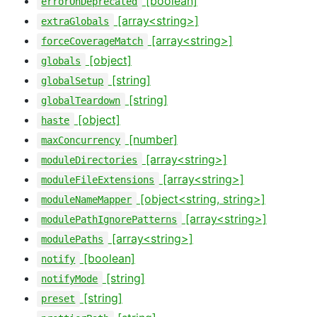
[boolean]
errorOnDeprecated
[array<string>]
extraGlobals
[array<string>]
forceCoverageMatch
[object]
globals
[string]
globalSetup
[string]
globalTeardown
[object]
haste
[number]
maxConcurrency
[array<string>]
moduleDirectories
[array<string>]
moduleFileExtensions
[object<string, string>]
moduleNameMapper
[array<string>]
modulePathIgnorePatterns
[array<string>]
modulePaths
[boolean]
notify
[string]
notifyMode
[string]
preset