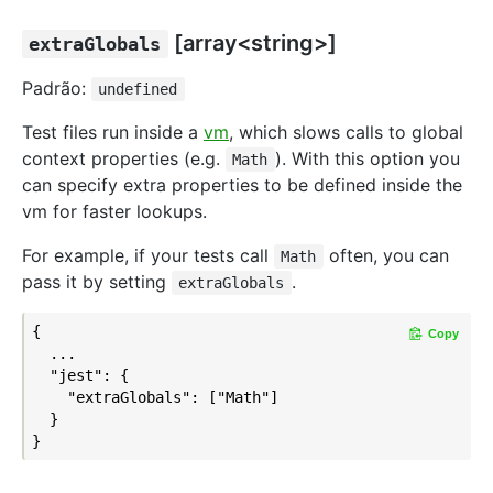
[array<string>]
extraGlobals
Padrão:
undefined
Test files run inside a
vm
, which slows calls to global
context properties (e.g.
). With this option you
Math
can specify extra properties to be defined inside the
vm for faster lookups.
For example, if your tests call
often, you can
Math
pass it by setting
.
extraGlobals
{

Copy
  ...

  "jest": {

    "extraGlobals": ["Math"]

  }
