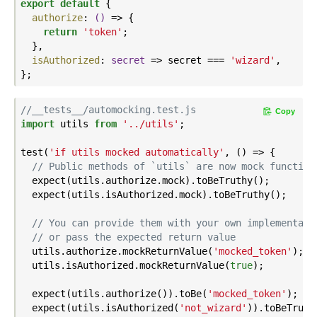
export
default
 {

authorize
: 
()
 =>
 {

return
'token'
;

  },

isAuthorized
: 
secret
 =>
 secret === 
'wizard'
,

//__tests__/automocking.test.js
Copy
import
 utils 
from
'../utils'
;

test(
'if utils mocked automatically'
, () => {

// Public methods of `utils` are now mock function
  expect(utils.authorize.mock).toBeTruthy();

  expect(utils.isAuthorized.mock).toBeTruthy();

// You can provide them with your own implementati
// or pass the expected return value
  utils.authorize.mockReturnValue(
'mocked_token'
);

  utils.isAuthorized.mockReturnValue(
true
);

  expect(utils.authorize()).toBe(
'mocked_token'
);

  expect(utils.isAuthorized(
'not_wizard'
)).toBeTruthy