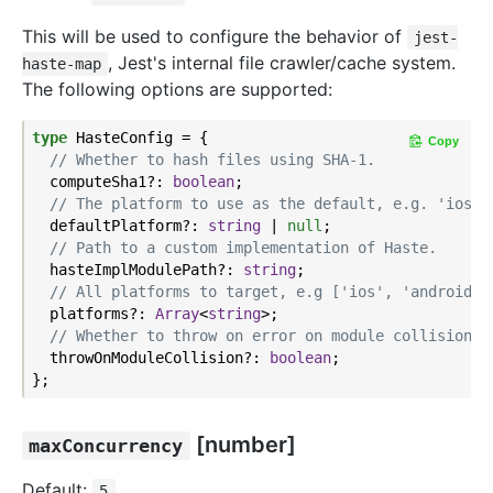
This will be used to configure the behavior of
jest-
, Jest's internal file crawler/cache system.
haste-map
The following options are supported:
type
 HasteConfig = {

Copy
// Whether to hash files using SHA-1.
  computeSha1?: 
boolean
;

// The platform to use as the default, e.g. 'ios'.
  defaultPlatform?: 
string
 | 
null
;

// Path to a custom implementation of Haste.
  hasteImplModulePath?: 
string
;

// All platforms to target, e.g ['ios', 'android']
  platforms?: 
Array
<
string
>;

// Whether to throw on error on module collision.
  throwOnModuleCollision?: 
boolean
;

[number]
maxConcurrency
Default:
5