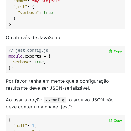
"name"
: 
"my-project"
,

"jest"
: {

"verbose"
: 
true
  }

Ou através de JavaScript:
// jest.config.js
Copy
module
.exports = {

verbose
: 
true
,

Por favor, tenha em mente que a configuração
resultante deve ser JSON-serializável.
Ao usar a opção
, o arquivo JSON não
--config
deve conter uma chave "jest":
{

Copy
"bail"
: 
1
,
