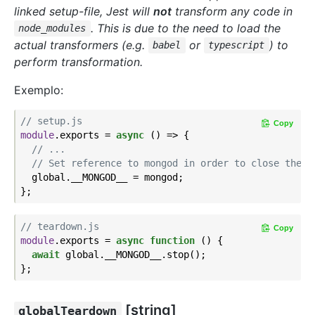
linked setup-file, Jest will
not
transform any code in
. This is due to the need to load the
node_modules
actual transformers (e.g.
or
) to
babel
typescript
perform transformation.
Exemplo:
// setup.js
Copy
module
.exports = 
async
 () => {

// ...
// Set reference to mongod in order to close the s
  global.__MONGOD__ = mongod;

// teardown.js
Copy
module
.exports = 
async
function
 (
) 
{

await
 global.__MONGOD__.stop();

[string]
globalTeardown