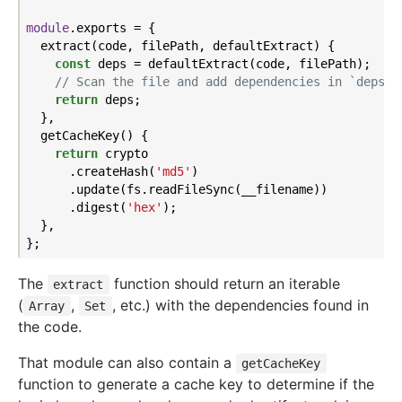
module
.exports = {

  extract(code, filePath, defaultExtract) {

const
 deps = defaultExtract(code, filePath);

// Scan the file and add dependencies in `deps` 
return
 deps;

  },

  getCacheKey() {

return
 crypto

      .createHash(
'md5'
)

      .update(fs.readFileSync(__filename))

      .digest(
'hex'
);

  },

The
function should return an iterable
extract
(
,
, etc.) with the dependencies found in
Array
Set
the code.
That module can also contain a
getCacheKey
function to generate a cache key to determine if the