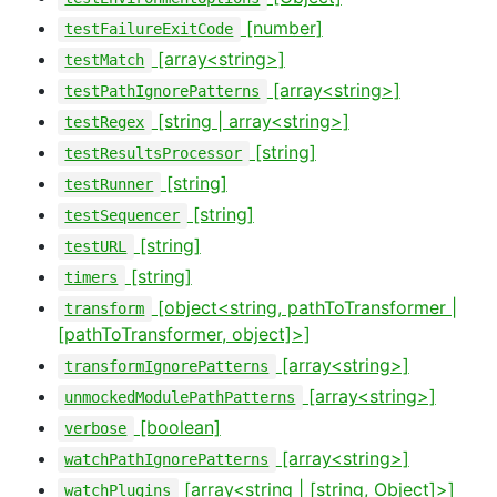
[number]
testFailureExitCode
[array<string>]
testMatch
[array<string>]
testPathIgnorePatterns
[string | array<string>]
testRegex
[string]
testResultsProcessor
[string]
testRunner
[string]
testSequencer
[string]
testURL
[string]
timers
[object<string, pathToTransformer |
transform
[pathToTransformer, object]>]
[array<string>]
transformIgnorePatterns
[array<string>]
unmockedModulePathPatterns
[boolean]
verbose
[array<string>]
watchPathIgnorePatterns
[array<string | [string, Object]>]
watchPlugins