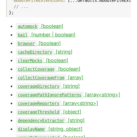
moduleFileExtensions
: [...defaults.moduleFileExten
// ...
[boolean]
automock
[number | boolean]
bail
[boolean]
browser
[string]
cacheDirectory
[boolean]
clearMocks
[boolean]
collectCoverage
[array]
collectCoverageFrom
[string]
coverageDirectory
[array<string>]
coveragePathIgnorePatterns
[array<string>]
coverageReporters
[object]
coverageThreshold
[string]
dependencyExtractor
[string, object]
displayName