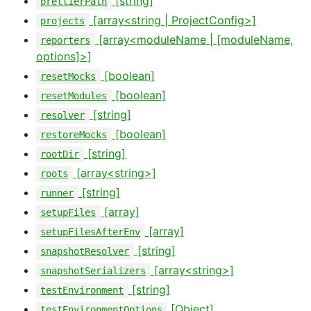
[string]
prettierPath
[array<string | ProjectConfig>]
projects
[array<moduleName | [moduleName,
reporters
options]>]
[boolean]
resetMocks
[boolean]
resetModules
[string]
resolver
[boolean]
restoreMocks
[string]
rootDir
[array<string>]
roots
[string]
runner
[array]
setupFiles
[array]
setupFilesAfterEnv
[string]
snapshotResolver
[array<string>]
snapshotSerializers
[string]
testEnvironment
[Object]
testEnvironmentOptions