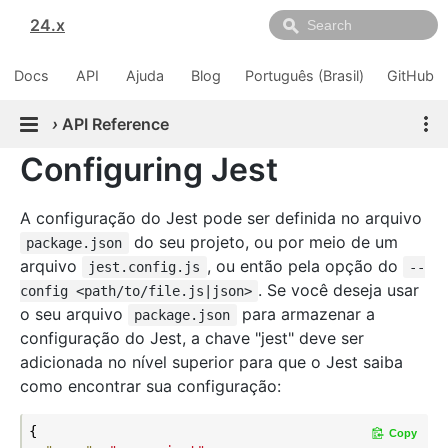
24.x
Docs
API
Ajuda
Blog
Português (Brasil)
GitHub
›
API Reference
Configuring Jest
A configuração do Jest pode ser definida no arquivo
do seu projeto, ou por meio de um
package.json
arquivo
, ou então pela opção do
jest.config.js
--
. Se você deseja usar
config <path/to/file.js|json>
o seu arquivo
para armazenar a
package.json
configuração do Jest, a chave "jest" deve ser
adicionada no nível superior para que o Jest saiba
como encontrar sua configuração:
{

Copy