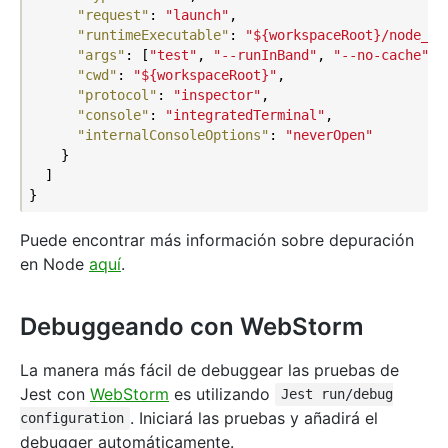
"request"
: 
"launch"
,

"runtimeExecutable"
: 
"${workspaceRoot}/node_mo
"args"
: [
"test"
, 
"--runInBand"
, 
"--no-cache"
, 
"cwd"
: 
"${workspaceRoot}"
,

"protocol"
: 
"inspector"
,

"console"
: 
"integratedTerminal"
,

"internalConsoleOptions"
: 
"neverOpen"
    }

  ]

Puede encontrar más información sobre depuración
en Node
aquí
.
Debuggeando con WebStorm
La manera más fácil de debuggear las pruebas de
Jest con
WebStorm
es utilizando
Jest run/debug
. Iniciará las pruebas y añadirá el
configuration
debugger automáticamente.