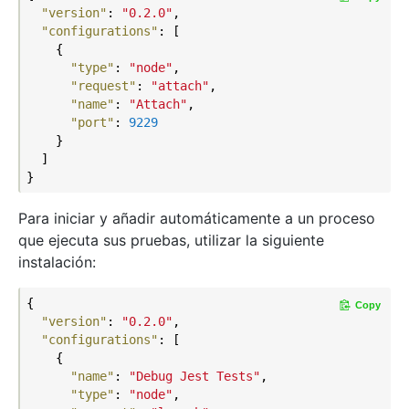
"version"
: 
"0.2.0"
,

"configurations"
: [

    {

"type"
: 
"node"
,

"request"
: 
"attach"
,

"name"
: 
"Attach"
,

"port"
: 
9229
    }

  ]

Para iniciar y añadir automáticamente a un proceso
que ejecuta sus pruebas, utilizar la siguiente
instalación:
{

Copy
"version"
: 
"0.2.0"
,

"configurations"
: [

    {

"name"
: 
"Debug Jest Tests"
,

"type"
: 
"node"
,
