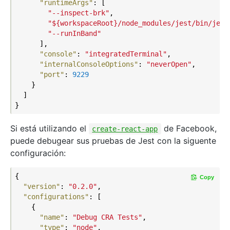
"runtimeArgs"
: [

"--inspect-brk"
,

"${workspaceRoot}/node_modules/jest/bin/jest
"--runInBand"
      ],

"console"
: 
"integratedTerminal"
,

"internalConsoleOptions"
: 
"neverOpen"
,

"port"
: 
9229
    }

  ]

Si está utilizando el
de Facebook,
create-react-app
puede debugear sus pruebas de Jest con la siguente
configuración:
{

Copy
"version"
: 
"0.2.0"
,

"configurations"
: [

    {

"name"
: 
"Debug CRA Tests"
,

"type"
: 
"node"
,
