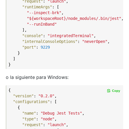
"request"
: 
"launch"
,

"runtimeArgs"
: [

"--inspect-brk"
,

"${workspaceRoot}/node_modules/.bin/jest"
,

"--runInBand"
      ],

"console"
: 
"integratedTerminal"
,

"internalConsoleOptions"
: 
"neverOpen"
,

"port"
: 
9229
    }

  ]

o la siguiente para Windows:
{

Copy
"version"
: 
"0.2.0"
,

"configurations"
: [

    {

"name"
: 
"Debug Jest Tests"
,

"type"
: 
"node"
,

"request"
: 
"launch"
,
