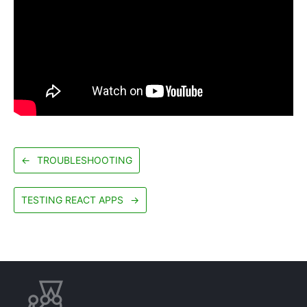
←
TROUBLESHOOTING
TESTING REACT APPS
→