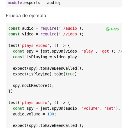
module
Prueba de ejemplo:
const
 audio = 
require
(
'./audio'
Copy
const
 video = 
require
(
'./video'
);

test(
'plays video'
, () => {

const
 spy = jest.spyOn(video, 
'play'
, 
'get'
); 
// w
const
 isPlaying = video.play;

  expect(spy).toHaveBeenCalled();

  expect(isPlaying).toBe(
true
);

  spy.mockRestore();

});

test(
'plays audio'
, () => {

const
 spy = jest.spyOn(audio, 
'volume'
, 
'set'
); 
//
  audio.volume = 
100
;

  expect(spy).toHaveBeenCalled();
