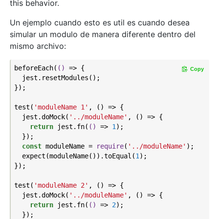
this behavior.
Un ejemplo cuando esto es util es cuando desea
simular un modulo de manera diferente dentro del
mismo archivo:
beforeEach(
()
 =>
 {

Copy
  jest.resetModules();

});

test(
'moduleName 1'
, () => {

  jest.doMock(
'../moduleName'
, () => {

return
 jest.fn(
()
 =>
1
);

  });

const
 moduleName = 
require
(
'../moduleName'
);

  expect(moduleName()).toEqual(
1
);

});

test(
'moduleName 2'
, () => {

  jest.doMock(
'../moduleName'
, () => {

return
 jest.fn(
()
 =>
2
);

  });
