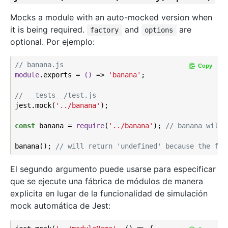
Mocks a module with an auto-mocked version when
it is being required.
and
are
factory
options
optional. Por ejemplo:
// banana.js
Copy
module
.exports = 
()
 =>
'banana'
;

// __tests__/test.js
jest.mock(
'../banana'
);

const
 banana = 
require
(
'../banana'
); 
// banana will 
banana(); 
// will return 'undefined' because the fun
El segundo argumento puede usarse para especificar
que se ejecute una fábrica de módulos de manera
explicita en lugar de la funcionalidad de simulación
mock automática de Jest: