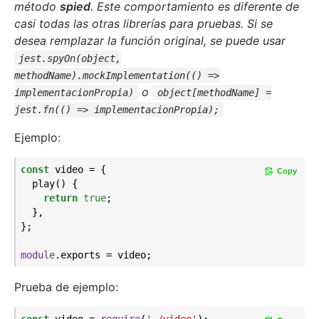
método
spied
. Este comportamiento es diferente de
casi todas las otras librerías para pruebas. Si se
desea remplazar la función original, se puede usar
jest.spyOn(object,
methodName).mockImplementation(() =>
o
implementacionPropia)
object[methodName] =
jest.fn(() => implementacionPropia);
Ejemplo:
const
 video = {

Copy
  play() {

return
true
;

  },

};

module
Prueba de ejemplo:
const
 video = 
require
(
'./video'
);
