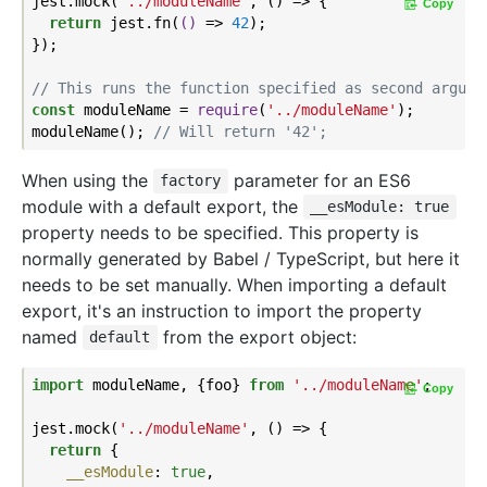
jest.mock(
'../moduleName'
, () => {

Copy
return
 jest.fn(
()
 =>
42
);

});

// This runs the function specified as second argume
const
 moduleName = 
require
(
'../moduleName'
);

moduleName(); 
// Will return '42';
When using the
parameter for an ES6
factory
module with a default export, the
__esModule: true
property needs to be specified. This property is
normally generated by Babel / TypeScript, but here it
needs to be set manually. When importing a default
export, it's an instruction to import the property
named
from the export object:
default
import
 moduleName, {foo} 
from
'../moduleName'
;

Copy
jest.mock(
'../moduleName'
, () => {

return
 {

__esModule
: 
true
,
