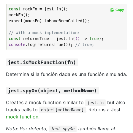
const
 mockFn = jest.fn();

Copy
mockFn();

expect(mockFn).toHaveBeenCalled();

// With a mock implementation:
const
 returnsTrue = jest.fn(
()
 =>
true
console
.log(returnsTrue()); 
// true;
jest.isMockFunction(fn)
Determina si la función dada es una función simulada.
jest.spyOn(object, methodName)
Creates a mock function similar to
but also
jest.fn
tracks calls to
. Returns a Jest
object[methodName]
mock function
.
Nota: Por defecto,
también llama al
jest.spyOn