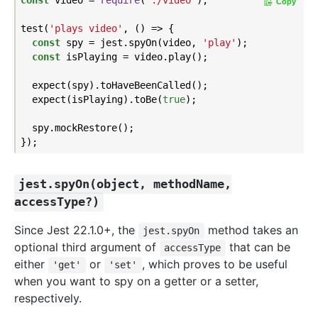
Copy
test(
'plays video'
, () => {

const
 spy = jest.spyOn(video, 
'play'
);

const
 isPlaying = video.play();

  expect(spy).toHaveBeenCalled();

  expect(isPlaying).toBe(
true
);

  spy.mockRestore();

jest.spyOn(object, methodName,
accessType?)
Since Jest 22.1.0+, the
method takes an
jest.spyOn
optional third argument of
that can be
accessType
either
or
, which proves to be useful
'get'
'set'
when you want to spy on a getter or a setter,
respectively.