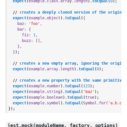
expect
(
example.class.array.length
).
toEqual
(
0
);

  // 
creates
a
deeply
cloned
version
of
the
original
expect
(
example.object
).
toEqual
(
{

    baz: 
'foo'
,

    bar: {

      fiz: 
1
,

      buzz: [],

    },

  }
);

  // 
creates
a
new
empty
array
, 
ignoring
the
origina
expect
(
example.array.length
).
toEqual
(
0
);

  // 
creates
a
new
property
with
the
same
primitive
expect
(
example.number
).
toEqual
(
123
);

expect
(
example.string
).
toEqual
(
'baz'
);

expect
(
example.boolean
).
toEqual
(
true
);

expect
(
example.symbol
).
toEqual
(
Symbol.for(
'a.b.c'
)
jest.mock(moduleName, factory, options)