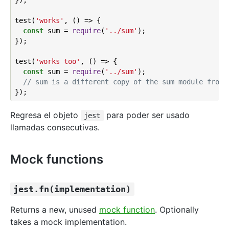
test(
'works'
, () => {

const
 sum = 
require
(
'../sum'
);

});

test(
'works too'
, () => {

const
 sum = 
require
(
'../sum'
);

// sum is a different copy of the sum module from 
Regresa el objeto
para poder ser usado
jest
llamadas consecutivas.
Mock functions
jest.fn(implementation)
Returns a new, unused
mock function
. Optionally
takes a mock implementation.