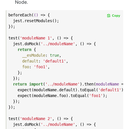
Node.
beforeEach(
()
 =>
 {

Copy
  jest.resetModules();

});

test(
'moduleName 1'
, () => {

  jest.doMock(
'../moduleName'
, () => {

return
 {

__esModule
: 
true
,

default
: 
'default1'
,

foo
: 
'foo1'
,

    };

  });

return
import
(
'../moduleName'
).then(
moduleName
 =>
 {
    expect(moduleName.default).toEqual(
'default1'
);

    expect(moduleName.foo).toEqual(
'foo1'
);

  });

});

test(
'moduleName 2'
, () => {

  jest.doMock(
'../moduleName'
, () => {
