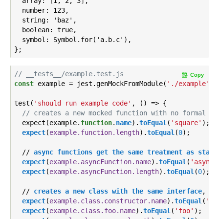
  array: [1, 2, 3],

  number: 123,

  string: 'baz',

  boolean: true,

  symbol: Symbol.for('a.b.c'),

// __tests__/example.test.js
Copy
const
 example = jest.genMockFromModule(
'./example'
);

test(
'should run example code'
, () => {

// creates a new mocked function with no formal ar
  expect(example
.
function
.
name
).
toEqual
(
'square'
);

expect
(
example.function.length
).
toEqual
(
0
);

  // 
async
functions
get
the
same
treatment
as
stand
expect
(
example.asyncFunction.name
).
toEqual
(
'asyncS
expect
(
example.asyncFunction.length
).
toEqual
(
0
);

  // 
creates
a
new
class
with
the
same
interface
, 
me
expect
(
example.class.constructor.name
).
toEqual
(
'Ba
expect
(
example.class.foo.name
).
toEqual
(
'foo'
);
