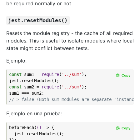
be required normally or not.
jest.resetModules()
Resets the module registry - the cache of all required
modules. This is useful to isolate modules where local
state might conflict between tests.
Ejemplo:
const
 sum1 = 
require
(
'../sum'
);

Copy
const
 sum2 = 
require
(
'../sum'
);

// > false (Both sum modules are separate "instances
Ejemplo en una prueba:
beforeEach(
()
 =>
 {

Copy
  jest.resetModules();

});
