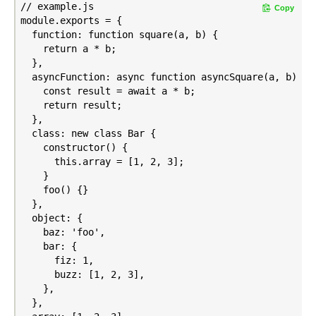
// example.js

Copy
module.exports = {

  function: function square(a, b) {

    return a * b;

  },

  asyncFunction: async function asyncSquare(a, b) {

    const result = await a * b;

    return result;

  },

  class: new class Bar {

    constructor() {

      this.array = [1, 2, 3];

    }

    foo() {}

  },

  object: {

    baz: 'foo',

    bar: {

      fiz: 1,

      buzz: [1, 2, 3],

    },

  },
