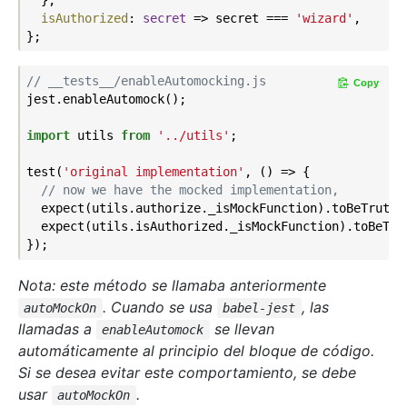
isAuthorized
: 
secret
 =>
 secret === 
'wizard'
,

// __tests__/enableAutomocking.js
Copy
jest.enableAutomock();

import
 utils 
from
'../utils'
;

test(
'original implementation'
, () => {

// now we have the mocked implementation,
  expect(utils.authorize._isMockFunction).toBeTruthy(
  expect(utils.isAuthorized._isMockFunction).toBeTrut
Nota: este método se llamaba anteriormente
. Cuando se usa
, las
autoMockOn
babel-jest
llamadas a
se llevan
enableAutomock
automáticamente al principio del bloque de código.
Si se desea evitar este comportamiento, se debe
usar
.
autoMockOn