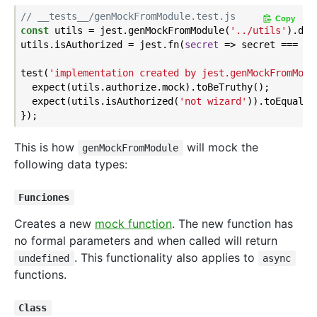
// __tests__/genMockFromModule.test.js
Copy
const
 utils = jest.genMockFromModule(
'../utils'
).def
utils.isAuthorized = jest.fn(
secret
 =>
 secret === 
'n
test(
'implementation created by jest.genMockFromModu
  expect(utils.authorize.mock).toBeTruthy();

  expect(utils.isAuthorized(
'not wizard'
)).toEqual(
t
This is how
will mock the
genMockFromModule
following data types:
Funciones
Creates a new
mock function
. The new function has
no formal parameters and when called will return
. This functionality also applies to
undefined
async
functions.
Class