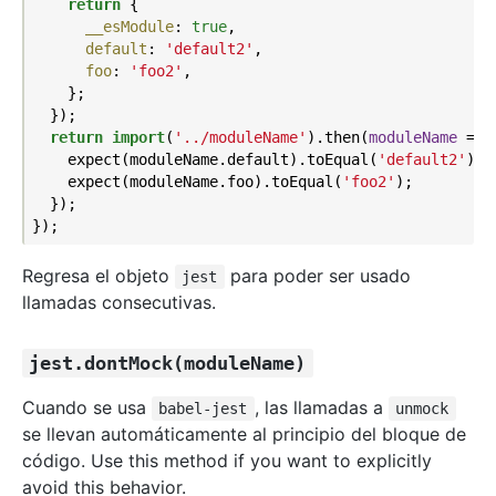
return
 {

__esModule
: 
true
,

default
: 
'default2'
,

foo
: 
'foo2'
,

    };

  });

return
import
(
'../moduleName'
).then(
moduleName
 =>
 {
    expect(moduleName.default).toEqual(
'default2'
);

    expect(moduleName.foo).toEqual(
'foo2'
);

  });

Regresa el objeto
para poder ser usado
jest
llamadas consecutivas.
jest.dontMock(moduleName)
Cuando se usa
, las llamadas a
babel-jest
unmock
se llevan automáticamente al principio del bloque de
código. Use this method if you want to explicitly
avoid this behavior.