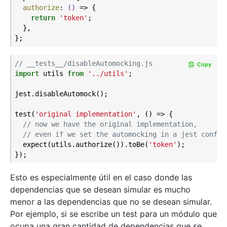
authorize
: 
()
 =>
 {

return
'token'
;

  },

// __tests__/disableAutomocking.js
Copy
import
 utils 
from
'../utils'
;

jest.disableAutomock();

test(
'original implementation'
, () => {

// now we have the original implementation,
// even if we set the automocking in a jest config
  expect(utils.authorize()).toBe(
'token'
);

Esto es especialmente útil en el caso donde las
dependencias que se desean simular es mucho
menor a las dependencias que no se desean simular.
Por ejemplo, si se escribe un test para un módulo que
ocupa una gran cantidad de dependencias que se