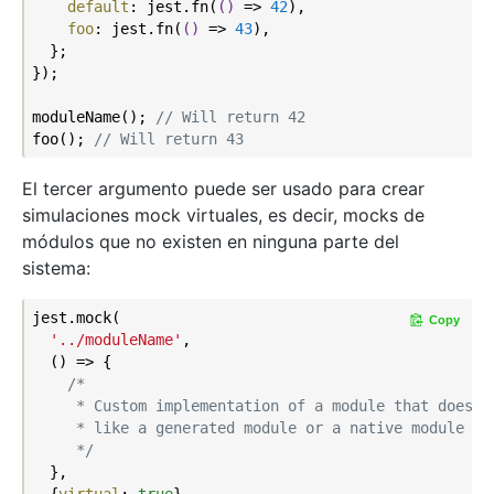
default
: jest.fn(
()
 =>
42
),

foo
: jest.fn(
()
 =>
43
),

  };

});

moduleName(); 
// Will return 42
foo(); 
// Will return 43
El tercer argumento puede ser usado para crear
simulaciones mock virtuales, es decir, mocks de
módulos que no existen en ninguna parte del
sistema:
jest.mock(

Copy
'../moduleName'
,

  () => {

/*

     * Custom implementation of a module that doesn't
     * like a generated module or a native module in 
     */
  },

  {
virtual
: 
true
},
