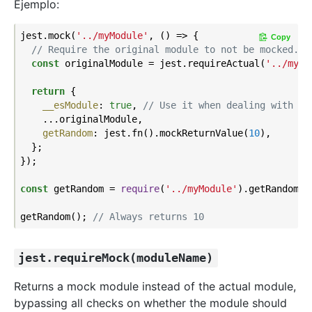
Ejemplo:
jest.mock(
'../myModule'
, () => {

Copy
// Require the original module to not be mocked...
const
 originalModule = jest.requireActual(
'../myMo
return
 {

__esModule
: 
true
, 
// Use it when dealing with es
    ...originalModule,

getRandom
: jest.fn().mockReturnValue(
10
),

  };

});

const
 getRandom = 
require
(
'../myModule'
).getRandom;

getRandom(); 
// Always returns 10
jest.requireMock(moduleName)
Returns a mock module instead of the actual module,
bypassing all checks on whether the module should