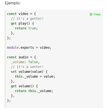
Ejemplo:
const
 video = {

Copy
// it's a getter!
get
 play() {

return
true
;

  },

};

module
.exports = video;

const
 audio = {

_volume
: 
false
,

// it's a setter!
set
 volume(value) {

this
._volume = value;

  },

get
 volume() {

return
this
._volume;

  },

};
