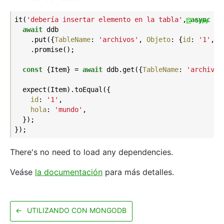
it(
'debería insertar elemento en la tabla'
, 
async
 ()
Copy
await
 ddb

    .put({
TableName
: 
'archivos'
, 
Objeto
: {
id
: 
'1'
, 
h
    .promise();

const
 {Item} = 
await
 ddb.get({
TableName
: 
'archivos
  expect(Item).toEqual({

id
: 
'1'
,

hola
: 
'mundo'
,

  });

There's no need to load any dependencies.
Veáse
la documentación
para más detalles.
←
UTILIZANDO CON MONGODB