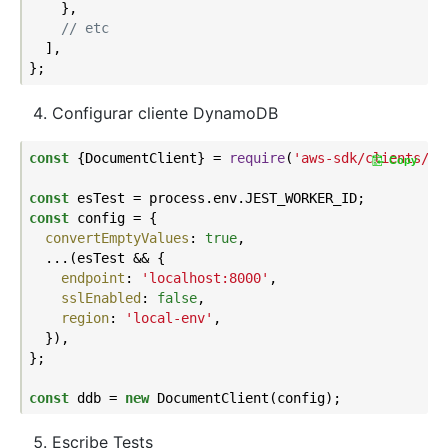
    },

// etc
  ],

Configurar cliente DynamoDB
const
 {DocumentClient} = 
require
(
'aws-sdk/clients/dy
Copy
const
const
 config = {

convertEmptyValues
: 
true
,

  ...(esTest && {

endpoint
: 
'localhost:8000'
,

sslEnabled
: 
false
,

region
: 
'local-env'
,

  }),

};

const
 ddb = 
new
Escribe Tests