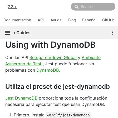
22.x
Documentación
API
Ayuda
Blog
Español
GitHub
›
Guides
Using with DynamoDB
Con las API
Setup/Teardown Global
y
Ambiente
Asíncrono de Test
, Jest puede funcionar sin
problemas con
DynamoDB
.
Utiliza el preset de jest-dynamodb
Jest DynamoDB
proporciona toda la configuración
necesaria para ejecutar test que usan DynamoDB.
Primero, instala
@shelf/jest-dynamodb