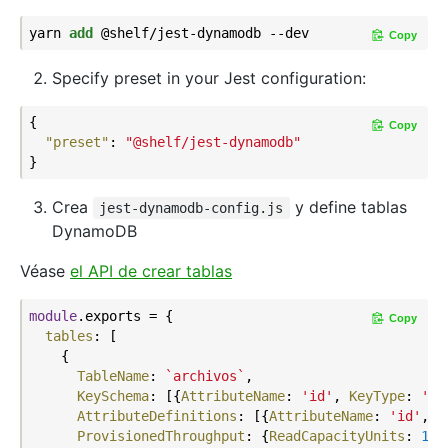
yarn 
add
 @shelf/jest-dynamodb --dev
Copy
Specify preset in your Jest configuration:
{

Copy
"preset"
: 
"@shelf/jest-dynamodb"
Crea
y define tablas
jest-dynamodb-config.js
DynamoDB
Véase
el API de crear tablas
module
.exports = {

Copy
tables
: [

    {

TableName
: 
`archivos`
,

KeySchema
: [{
AttributeName
: 
'id'
, 
KeyType
: 
'HA
AttributeDefinitions
: [{
AttributeName
: 
'id'
, 
A
ProvisionedThroughput
: {
ReadCapacityUnits
: 
1
, 